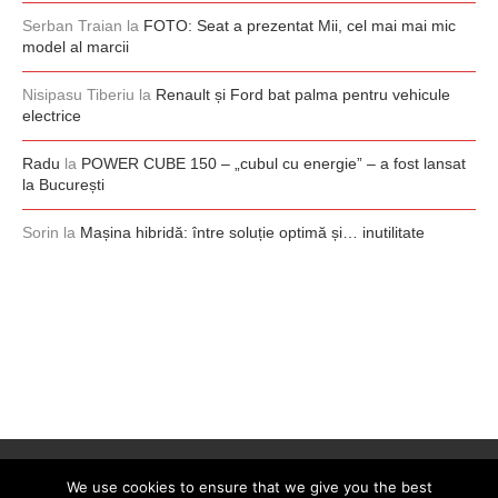
Serban Traian
la
FOTO: Seat a prezentat Mii, cel mai mai mic
model al marcii
Nisipasu Tiberiu
la
Renault și Ford bat palma pentru vehicule
electrice
Radu
la
POWER CUBE 150 – „cubul cu energie” – a fost lansat
la București
Sorin
la
Mașina hibridă: între soluție optimă și… inutilitate
We use cookies to ensure that we give you the best