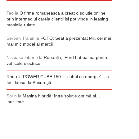
Teo
la
O firma romaneasca a creat o solutie online
prin intermediul careia clientii isi pot vinde in leasing
masinile rulate
Serban Traian
la
FOTO: Seat a prezentat Mii, cel mai
mai mic model al marcii
Nisipasu Tiberiu
la
Renault și Ford bat palma pentru
vehicule electrice
Radu
la
POWER CUBE 150 – „cubul cu energie” – a
fost lansat la București
Sorin
la
Mașina hibridă: între soluție optimă și…
inutilitate