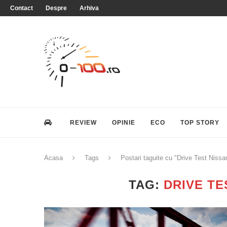
Contact
Despre
Arhiva
REVIEW
OPINIE
ECO
TOP STORY
Acasa
Tags
Postari taguite cu "Drive Test Niss
TAG:
DRIVE T