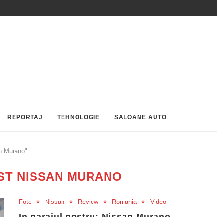
REPORTAJ
TEHNOLOGIE
SALOANE AUTO
an Murano"
EST NISSAN MURANO
Foto
Nissan
Review
Romania
Video
In garajul nostru: Nissan Murano