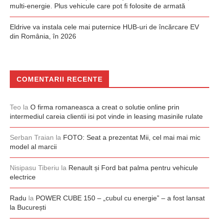
multi-energie. Plus vehicule care pot fi folosite de armată
Eldrive va instala cele mai puternice HUB-uri de încărcare EV
din România, în 2026
COMENTARII RECENTE
Teo
la
O firma romaneasca a creat o solutie online prin
intermediul careia clientii isi pot vinde in leasing masinile rulate
Serban Traian
la
FOTO: Seat a prezentat Mii, cel mai mai mic
model al marcii
Nisipasu Tiberiu
la
Renault și Ford bat palma pentru vehicule
electrice
Radu
la
POWER CUBE 150 – „cubul cu energie” – a fost lansat
la București