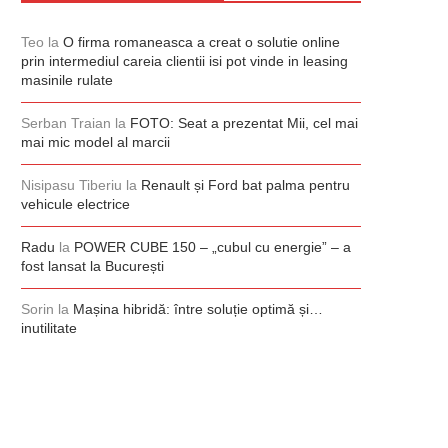
Teo
la
O firma romaneasca a creat o solutie online
prin intermediul careia clientii isi pot vinde in leasing
masinile rulate
Serban Traian
la
FOTO: Seat a prezentat Mii, cel mai
mai mic model al marcii
Nisipasu Tiberiu
la
Renault și Ford bat palma pentru
vehicule electrice
Radu
la
POWER CUBE 150 – „cubul cu energie” – a
fost lansat la București
Sorin
la
Mașina hibridă: între soluție optimă și…
inutilitate