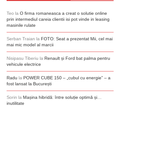
Teo
la
O firma romaneasca a creat o solutie online
prin intermediul careia clientii isi pot vinde in leasing
masinile rulate
Serban Traian
la
FOTO: Seat a prezentat Mii, cel mai
mai mic model al marcii
Nisipasu Tiberiu
la
Renault și Ford bat palma pentru
vehicule electrice
Radu
la
POWER CUBE 150 – „cubul cu energie” – a
fost lansat la București
Sorin
la
Mașina hibridă: între soluție optimă și…
inutilitate