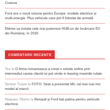
Craiova
Ford are o nouă viziune pentru Europa: modele electrice și
multi-energie. Plus vehicule care pot fi folosite de armată
Eldrive va instala cele mai puternice HUB-uri de încărcare EV
din România, în 2026
COMENTARII RECENTE
Teo
la
O firma romaneasca a creat o solutie online prin
intermediul careia clientii isi pot vinde in leasing masinile rulate
Serban Traian
la
FOTO: Seat a prezentat Mii, cel mai mai mic
model al marcii
Nisipasu Tiberiu
la
Renault și Ford bat palma pentru vehicule
electrice