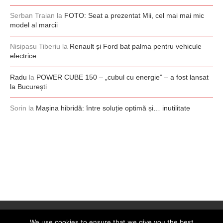
Serban Traian
la
FOTO: Seat a prezentat Mii, cel mai mai mic
model al marcii
Nisipasu Tiberiu
la
Renault și Ford bat palma pentru vehicule
electrice
Radu
la
POWER CUBE 150 – „cubul cu energie” – a fost lansat
la București
Sorin
la
Mașina hibridă: între soluție optimă și… inutilitate
We use cookies to ensure that we give you the best