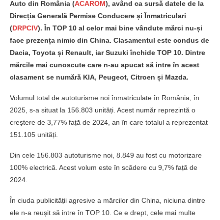
Auto din România (
ACAROM
), având ca sursă datele de la
Direcția Generală Permise Conducere și Înmatriculari
(
DRPCIV
). În TOP 10 al celor mai bine vândute mărci nu-și
face prezența nimic din China. Clasamentul este condus de
Dacia, Toyota și Renault, iar Suzuki închide TOP 10. Dintre
mărcile mai cunoscute care n-au apucat să intre în acest
clasament se numără KIA, Peugeot, Citroen și Mazda.
Volumul total de autoturisme noi înmatriculate în România, în
2025, s-a situat la 156.803 unități. Acest număr reprezintă o
creștere de 3,77% față de 2024, an în care totalul a reprezentat
151.105 unități.
Din cele 156.803 autoturisme noi, 8.849 au fost cu motorizare
100% electrică. Acest volum este în scădere cu 9,7% față de
2024.
În ciuda publicității agresive a mărcilor din China, niciuna dintre
ele n-a reușit să intre în TOP 10. Ce e drept, cele mai multe