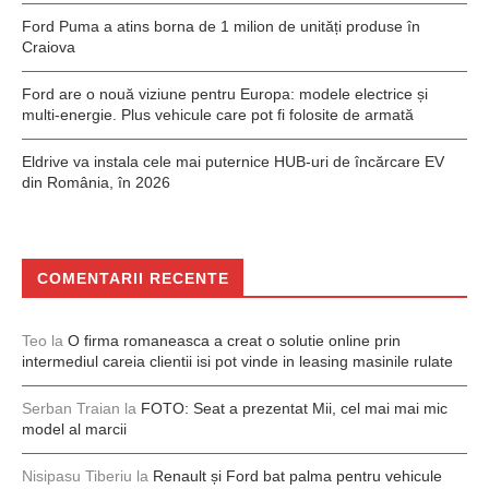
Ford Puma a atins borna de 1 milion de unități produse în
Craiova
Ford are o nouă viziune pentru Europa: modele electrice și
multi-energie. Plus vehicule care pot fi folosite de armată
Eldrive va instala cele mai puternice HUB-uri de încărcare EV
din România, în 2026
COMENTARII RECENTE
Teo
la
O firma romaneasca a creat o solutie online prin
intermediul careia clientii isi pot vinde in leasing masinile rulate
Serban Traian
la
FOTO: Seat a prezentat Mii, cel mai mai mic
model al marcii
Nisipasu Tiberiu
la
Renault și Ford bat palma pentru vehicule