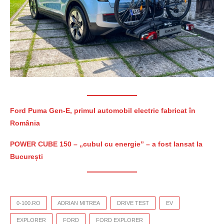
Ford Puma Gen-E, primul automobil electric fabricat în
România
POWER CUBE 150 – „cubul cu energie” – a fost lansat la
București
0-100.RO
ADRIAN MITREA
DRIVE TEST
EV
EXPLORER
FORD
FORD EXPLORER