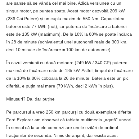
are șanse să se vândă cel mai bine. Adică versiunea cu un
singur motor, pe puntea spate. Acest motor dezvoltă 209 kW
(286 Cai Putere) și un cuplu maxim de 550 Nm. Capacitatea
bateriei este 77 kWh (net), iar puterea de încărcare a bateriei
este de 135 kW (maximum). De la 10% la 80% se poate încărca
în 28 de minute (echivalentul unei autonomii reale de 300 km,
deci 10 minute de încărcare = 100 km de autonomie).
În cazul versiunii cu două motoare (249 kW / 340 CP) puterea
maximă de încărcare este de 185 kW. Astfel, timpul de încărcare
de la 10% la 80% coboară la 26 de minute. Bateria este un pic
diferită, e puțin mai mare (79 kWh, deci 2 kWh în plus).
Minusuri? Da, dar puține
Pe parcursul a vreo 250 km parcurși cu două exemplare diferite
Ford Explorer am observat că tableta multimedia „agață” uneori.
În sensul că la unele comenzi are unele ezitări de ordinul
fracțiunilor de secundă. Nimic deranjant, dar există acest