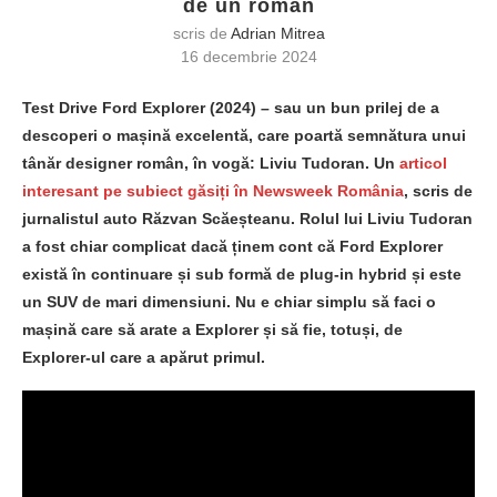
de un român
scris de
Adrian Mitrea
16 decembrie 2024
Test Drive Ford Explorer (2024) – sau un bun prilej de a
descoperi o mașină excelentă, care poartă semnătura unui
tânăr designer român, în vogă: Liviu Tudoran. Un
articol
interesant pe subiect găsiți în Newsweek România
, scris de
jurnalistul auto Răzvan Scăeșteanu. Rolul lui Liviu Tudoran
a fost chiar complicat dacă ținem cont că Ford Explorer
există în continuare și sub formă de plug-in hybrid și este
un SUV de mari dimensiuni. Nu e chiar simplu să faci o
mașină care să arate a Explorer și să fie, totuși, de
Explorer-ul care a apărut primul.