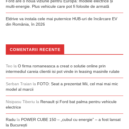
Ford are o nouă viziune pentru Europa: modele electrice și
multi-energie. Plus vehicule care pot fi folosite de armată
Eldrive va instala cele mai puternice HUB-uri de încărcare EV
din România, în 2026
COMENTARII RECENTE
Teo
la
O firma romaneasca a creat o solutie online prin
intermediul careia clientii isi pot vinde in leasing masinile rulate
Serban Traian
la
FOTO: Seat a prezentat Mii, cel mai mai mic
model al marcii
Nisipasu Tiberiu
la
Renault și Ford bat palma pentru vehicule
electrice
Radu
la
POWER CUBE 150 – „cubul cu energie” – a fost lansat
la București