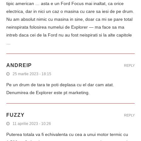
tipic american … asta e un Ford Focus mai inaltat, ca orice
electrica, dar in nici un caz o masina cu care sa iesi de pe drum.
Nu am absolut nimic cu masina in sine, doar ca mi se pare total
neinspirata folosirea numelui de Explorer — ma face sa ma
intreb daca cei de la Ford nu au fost neispirati si la alte capitole
…
ANDREIP
REPLY
25 martie 2023 - 18:15
Pe un drum de tara te poti deplasa cu el dar cam atat.
Denumirea de Explorer este pt marketing.
FUZZY
REPLY
11 aprilie 2023 - 10:26
Puterea totala va fi echivalenta cu cea a unui motor termic cu