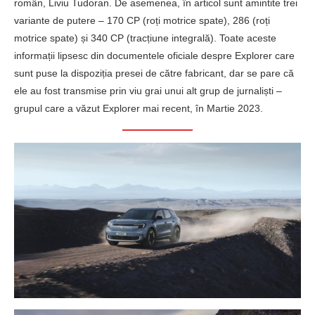
român, Liviu Tudoran. De asemenea, în articol sunt amintite trei
variante de putere – 170 CP (roți motrice spate), 286 (roți
motrice spate) și 340 CP (tracțiune integrală). Toate aceste
informații lipsesc din documentele oficiale despre Explorer care
sunt puse la dispoziția presei de către fabricant, dar se pare că
ele au fost transmise prin viu grai unui alt grup de jurnaliști –
grupul care a văzut Explorer mai recent, în Martie 2023.