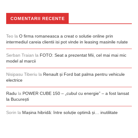
COMENTARII RECENTE
Teo
la
O firma romaneasca a creat o solutie online prin
intermediul careia clientii isi pot vinde in leasing masinile rulate
Serban Traian
la
FOTO: Seat a prezentat Mii, cel mai mai mic
model al marcii
Nisipasu Tiberiu
la
Renault și Ford bat palma pentru vehicule
electrice
Radu
la
POWER CUBE 150 – „cubul cu energie” – a fost lansat
la București
Sorin
la
Mașina hibridă: între soluție optimă și… inutilitate