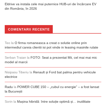
Eldrive va instala cele mai puternice HUB-uri de încărcare EV
din România, în 2026
COMENTARII RECENTE
Teo
la
O firma romaneasca a creat o solutie online prin
intermediul careia clientii isi pot vinde in leasing masinile rulate
Serban Traian
la
FOTO: Seat a prezentat Mii, cel mai mai mic
model al marcii
Nisipasu Tiberiu
la
Renault și Ford bat palma pentru vehicule
electrice
Radu
la
POWER CUBE 150 – „cubul cu energie” – a fost lansat
la București
Sorin
la
Mașina hibridă: între soluție optimă și… inutilitate