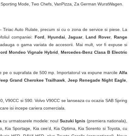
eam, Sporting Mode, Two Chefs, VanPizza, Za German WurstWagen.
e – Tiriac Auto Rulate, precum si cu o zona de service si piese. La
ofoliul companiei:
Ford
,
Hyundai
,
Jaguar
,
Land Rover
,
Range
adauga o gama variata de accesorii. Mai mult, vor fi expuse si
ord Mondeo Vignale Hybrid
,
Mercedes-Benz Clasa B Electric
se pe o suprafata de 500 mp. Importatorul va expune marcile
Alfa
Jeep Grand Cherokee Trailhawk
,
Jeep Renegade Night Eagle
,
0, V90CC si S90. Volvo V90CC se lanseaza cu ocazia SAB Spring
 care isi incepe cariera comerciala.
a
cu urmatoarele modele: noul
Suzuki Ignis
(premiera nationala),
o, Kia Sportage, Kia cee’d, Kia Optima, Kia Sorento si Toyota, cu