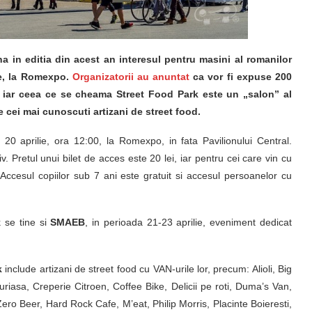
 in editia din acest an interesul pentru masini al romanilor
ie, la Romexpo.
Organizatorii au anuntat
ca vor fi expuse 200
e, iar ceea ce se cheama Street Food Park este un „salon” al
 cei mai cunoscuti artizani de street food.
20 aprilie, ora 12:00, la Romexpo, in fata Pavilionului Central.
v. Pretul unui bilet de acces este 20 lei, iar pentru cei care vin cu
. Accesul copiilor sub 7 ani este gratuit si accesul persoanelor cu
 se tine si
SMAEB
, in perioada 21-23 aprilie, eveniment dedicat
k
include artizani de street food cu VAN-urile lor, precum: Alioli, Big
riasa, Creperie Citroen, Coffee Bike, Delicii pe roti, Duma’s Van,
o Beer, Hard Rock Cafe, M’eat, Philip Morris, Placinte Boieresti,