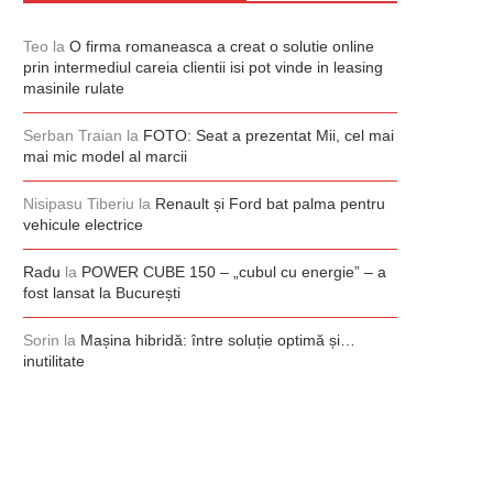
Teo
la
O firma romaneasca a creat o solutie online
prin intermediul careia clientii isi pot vinde in leasing
masinile rulate
Serban Traian
la
FOTO: Seat a prezentat Mii, cel mai
mai mic model al marcii
Nisipasu Tiberiu
la
Renault și Ford bat palma pentru
vehicule electrice
Radu
la
POWER CUBE 150 – „cubul cu energie” – a
fost lansat la București
Sorin
la
Mașina hibridă: între soluție optimă și…
inutilitate