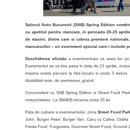
Salonul Auto Bucuresti (SAB) Spring Edition combina
cu apetitul pentru mancare, in perioada 20-23 april
de masini, dintre care si cateva premiere national
mancarurilor – un eveniment special care-i include pe
Deschiderea oficiala
a evenimentului va avea loc joi, 
Evenimentul se va tine pana in data de 23 aprilie, inclusi
masina exista parcare la fata locului si costa 3 lei/ora
dizabilitati este, de asemenea, gratuit.
Concomitent cu SAB Spring Edition si Street Food Park
motocicletelor. La SMAEB intrarea costa 25 lei.
Pata de culoare a evenimentului, zona
Street Food Par
John, Burger Peter, Burger Van, Caru cu Cafea, Clatita u
Fiesta Food, Furgoneta, Gourmet Street Food, Ground Zer