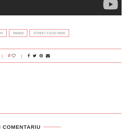
ON
SMAEB
STREET FOOD PARK
0
N COMENTARIU