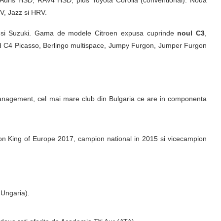
Auris HSD, RAV4 HSD, plus Toyota Corolla (conventional). Noua
RV, Jazz si HRV.
 si Suzuki. Gama de modele Citroen expusa cuprinde
noul C3
,
nd C4 Picasso, Berlingo multispace, Jumpy Furgon, Jumper Furgon
Management, cel mai mare club din Bulgaria ce are in componenta
ion King of Europe 2017, campion national in 2015 si vicecampion
 Ungaria).