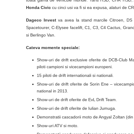
toata gama de vehicule hibride: Yaris HSD, CHR HSD, 
Honda Civic
cu cinci usi va fi si ea expusa, alaturi de C
Dageco Invest
va avea la stand marcile Citroen, DS
Spacetourer, C-Elysee facelift, C1, C3, C4 Cactus, Gra
si Berlingo Van.
Cateva momente speciale:
Show-uri de drift exclusive oferite de DCB-Club 
piloti campioni si vicecampioni europeni.
15 piloti de drift internationali si nationali.
Show-uri de drift oferite de Sorin Ene – vicecamp
national in 2013.
Show-uri de drift oferite de EvL Drift Team.
Show-uri de drift oferite de Iulian Jumuga.
Demonstratii cascadorii moto de Angyal Zoltan (din
Show-uri ATV si moto.