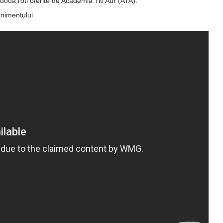
oua roti oferite de Academia Titi Aur (ATA).
enimentului