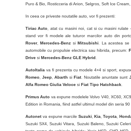
Puro & Bio, Rosticceria di Arion, Selgros, Soft Ice Cr
In ceea ce priveste noutatile auto, vor fi prezenti:
Tiriac Auto
, atat cu masini noi, cat si cu masini rulat
stand vor fi modele ale tuturor marcilor auto din port
Rover
,
Mercedes-Benz
si
Mitsubishi
. La acestea se 
automobile cu propulsie electrica sau hibrida, precum:
F
Drive
si
Mercedes-Benz GLE Hybrid
.
AutoItalia
va fi prezenta cu modele 4×4 si sport, expu
Romeo
,
Jeep
,
Abarth
si
Fiat
. Noutatile anuntate sunt
Alfa Romeo Giulia Veloce
si
Fiat Tipo Hatchback
.
Primus Auto
va expune modelele Volvo V40, XC60, XC9
Edition in Romania, fiind astfel ultimul model din seria 90
Autonet
va expune marcile
Suzuki
,
Kia
,
Toyota
,
Hond
Suzuki SX4, Suzuki Vitara, Suzuki Baleno, Suzuki Celeri