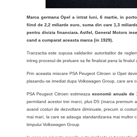
Marca germana Opel a intrat luni, 6 martie, in port
fiind de 2,2 miliarde euro, suma din care 1,3 miliard
pentru divizia financiara. Astfel, General Motors ie
cand a cumparat aceasta marca (in 1929).
Tranzactia este supusa validarilor autoritatilor de regl
intreg procesul de preluare sa fie finalizat pana la final
Prin aceasta miscare PSA Peugeot Citroen si Opel devi
plasandu-se imediat dupa Volkswagen Group, care are o
PSA Peugeot Citroen estimeaza
economii anuale de 1
permitand acestor trei marci, plus DS (marca premium a P
avand costuri de dezvoltare diminuate, precum si costuri
mai mari, la care se adauga standardizarea mai multor 
timpului Volkswagen Group.