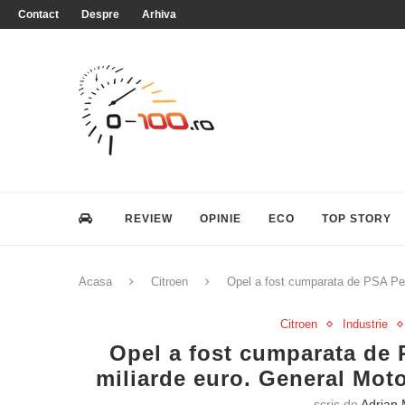
Contact
Despre
Arhiva
REVIEW
OPINIE
ECO
TOP STORY
Acasa
Citroen
Opel a fost cumparata de PSA Peu
Citroen
Industrie
Opel a fost cumparata de 
miliarde euro. General Mot
scris de
Adrian 