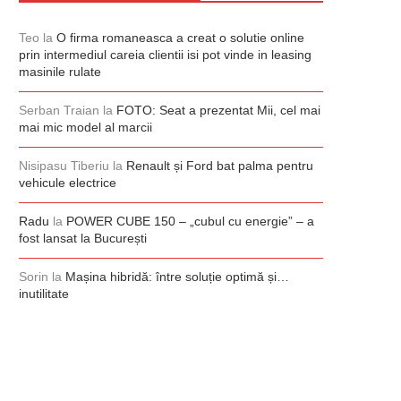
Teo
la
O firma romaneasca a creat o solutie online
prin intermediul careia clientii isi pot vinde in leasing
masinile rulate
Serban Traian
la
FOTO: Seat a prezentat Mii, cel mai
mai mic model al marcii
Nisipasu Tiberiu
la
Renault și Ford bat palma pentru
vehicule electrice
Radu
la
POWER CUBE 150 – „cubul cu energie” – a
fost lansat la București
Sorin
la
Mașina hibridă: între soluție optimă și…
inutilitate