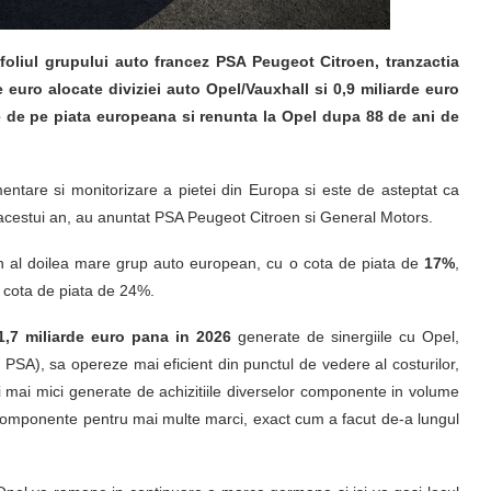
ofoliul grupului auto francez PSA Peugeot Citroen, tranzactia
e euro alocate diviziei auto Opel/Vauxhall si 0,9 miliarde euro
se de pe piata europeana si renunta la Opel dupa 88 de ani de
ementare si monitorizare a pietei din Europa si este de asteptat ca
ul acestui an, au anuntat PSA Peugeot Citroen si General Motors.
n al doilea mare grup auto european, cu o cota de piata de
17%
,
 cota de piata de 24%.
,7 miliarde euro pana in 2026
generate de sinergiile cu Opel,
SA), sa opereze mai eficient din punctul de vedere al costurilor,
 mai mici generate de achizitiile diverselor componente in volume
componente pentru mai multe marci, exact cum a facut de-a lungul