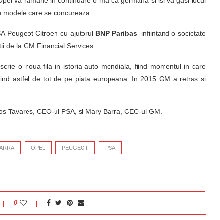
, Opel va ramane in continuare o marca germana si isi va gasi locul
u modele care se concureaza.
PSA Peugeot Citroen cu ajutorul
BNP Paribas
, infiintand o societate
tii de la GM Financial Services.
scrie o noua fila in istoria auto mondiala, fiind momentul in care
sind astfel de tot de pe piata europeana. In 2015 GM a retras si
los Tavares, CEO-ul PSA, si Mary Barra, CEO-ul GM.
BARRA
OPEL
PEUGEOT
PSA
0