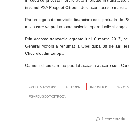
In ceea ce priveste marcile auto implicate in tranzactie
in sanul PSA Peugeot Citroen, desi acum aceste marci a
Partea legata de serviciile financiare este preluata de 
mixta care va prelua toate activele, operatiunile si angaja
Prin aceasta tranzactie agreata luni, 6 martie 2017, se 
General Motors a renuntat la Opel dupa
88 de ani
, ie
Chevrolet din Europa.
Oamenii cheie care au parafat aceasta afacere sunt Car
CARLOS TAVARES
CITROEN
INDUSTRIE
MARY 
PSA PEUGEOT-CITROEN
1 comentariu