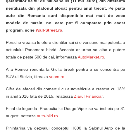
garantiilor de 50 de milioane lei (11 mil. euro), din diferenta
neutilizata din plafonul alocat pentru anul trecut. Pe piata
auto din Romania sunt disponibile mai mult de zece
modele de masini noi care pot fi cumparate prin acest
program, scrie
Wall-Street.ro
.
Porsche vrea sa le ofere clientilor sai si o versiune mai potenta a
actualului Panamera hibrid. Aceasta ar urma sa aiba o putere
totala de peste 500 de cai, informeaza
AutoMarket.ro
.
Alfa Romeo renunta la Giulia break pentru a se concentra pe
SUV-ul Stelvio, titreaza
voom.ro
.
Cifra de afaceri din comertul cu autovehicule a crescut cu 18%
in anul 2016 fata de 2015, relateaza
Ziarul Financiar
.
Final de legenda: Productia lui Dodge Viper se va incheia pe 31
august, noteaza
auto-bild.ro
.
Pininfarina va dezvalui conceptul H600 la Salonul Auto de la