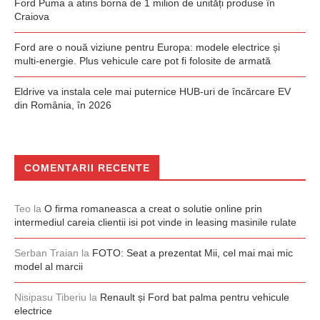
Ford Puma a atins borna de 1 milion de unități produse în
Craiova
Ford are o nouă viziune pentru Europa: modele electrice și
multi-energie. Plus vehicule care pot fi folosite de armată
Eldrive va instala cele mai puternice HUB-uri de încărcare EV
din România, în 2026
COMENTARII RECENTE
Teo
la
O firma romaneasca a creat o solutie online prin
intermediul careia clientii isi pot vinde in leasing masinile rulate
Serban Traian
la
FOTO: Seat a prezentat Mii, cel mai mai mic
model al marcii
Nisipasu Tiberiu
la
Renault și Ford bat palma pentru vehicule
electrice