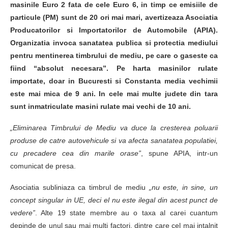
masinile Euro 2 fata de cele Euro 6, in timp ce emisiile de
particule (PM) sunt de 20 ori mai mari, avertizeaza Asociatia
Producatorilor si Importatorilor de Automobile (APIA).
Organizatia invoca sanatatea publica si protectia mediului
pentru mentinerea timbrului de mediu, pe care o gaseste ca
fiind “absolut necesara”. Pe harta masinilor rulate
importate, doar in Bucuresti si Constanta media vechimii
este mai mica de 9 ani. In cele mai multe judete din tara
sunt inmatriculate masini rulate mai vechi de 10 ani.
„Eliminarea Timbrului de Mediu va duce la cresterea poluarii
produse de catre autovehicule si va afecta sanatatea populatiei,
cu precadere cea din marile orase”
, spune APIA, intr-un
comunicat de presa.
Asociatia subliniaza ca timbrul de mediu
„nu este, in sine, un
concept singular in UE, deci el nu este ilegal din acest punct de
vedere”
. Alte 19 state membre au o taxa al carei cuantum
depinde de unul sau mai multi factori, dintre care cel mai intalnit