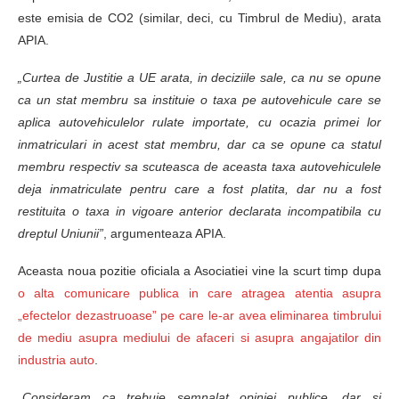
este emisia de CO2 (similar, deci, cu Timbrul de Mediu), arata
APIA.
„Curtea de Justitie a UE arata, in deciziile sale, ca nu se opune
ca un stat membru sa instituie o taxa pe autovehicule care se
aplica autovehiculelor rulate importate, cu ocazia primei lor
inmatriculari in acest stat membru, dar ca se opune ca statul
membru respectiv sa scuteasca de aceasta taxa autovehiculele
deja inmatriculate pentru care a fost platita, dar nu a fost
restituita o taxa in vigoare anterior declarata incompatibila cu
dreptul Uniunii”
, argumenteaza APIA.
Aceasta noua pozitie oficiala a Asociatiei vine la scurt timp dupa
o alta comunicare publica in care atragea atentia asupra
„efectelor dezastruoase” pe care le-ar avea eliminarea timbrului
de mediu asupra mediului de afaceri si asupra angajatilor din
industria auto
.
„Consideram ca trebuie semnalat opiniei publice, dar si