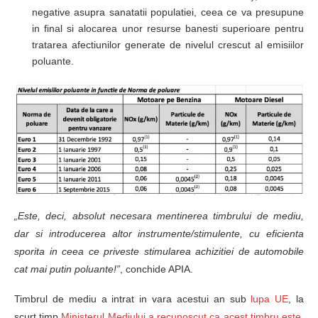
negative asupra sanatatii populatiei, ceea ce va presupune
in final si alocarea unor resurse banesti superioare pentru
tratarea afectiunilor generate de nivelul crescut al emisiilor
poluante.
„Este, deci, absolut necesara mentinerea timbrului de mediu,
dar si introducerea altor instrumente/stimulente, cu eficienta
sporita in ceea ce priveste stimularea achizitiei de automobile
cat mai putin poluante!”
, conchide APIA.
Timbrul de mediu a intrat in vara acestui an sub
lupa UE
, la
scurt timp
Ministerul Mediului a recunoscut ca acest timbru este,