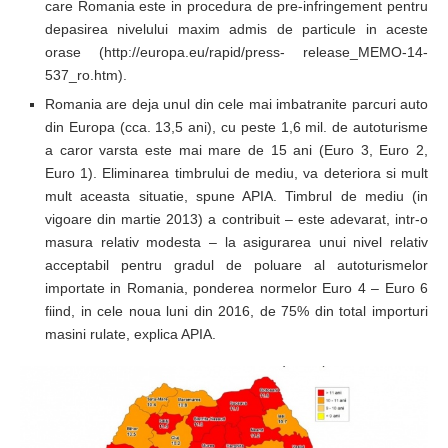
care Romania este in procedura de pre-infringement pentru
depasirea nivelului maxim admis de particule in aceste
orase (http://europa.eu/rapid/press- release_MEMO-14-
537_ro.htm).
Romania are deja unul din cele mai imbatranite parcuri auto
din Europa (cca. 13,5 ani), cu peste 1,6 mil. de autoturisme
a caror varsta este mai mare de 15 ani (Euro 3, Euro 2,
Euro 1). Eliminarea timbrului de mediu, va deteriora si mult
mult aceasta situatie, spune APIA. Timbrul de mediu (in
vigoare din martie 2013) a contribuit – este adevarat, intr-o
masura relativ modesta – la asigurarea unui nivel relativ
acceptabil pentru gradul de poluare al autoturismelor
importate in Romania, ponderea normelor Euro 4 – Euro 6
fiind, in cele noua luni din 2016, de 75% din total importuri
masini rulate, explica APIA.