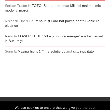
Serban Traian
la
FOTO: Seat a prezentat Mii, cel mai mai mic
model al marcii
Nisipasu Tiberiu
la
Renault și Ford bat palma pentru vehicule
electrice
Radu
la
POWER CUBE 150 – „cubul cu energie” – a fost lansat
la București
Sorin
la
Mașina hibridă: între soluție optimă și… inutilitate
We use cookies to ensure that we give you the best