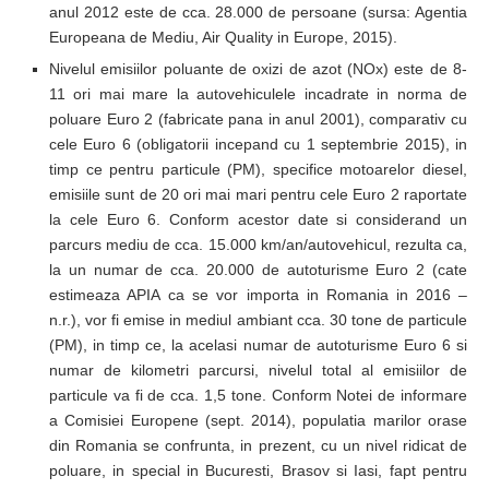
anul 2012 este de cca. 28.000 de persoane (sursa: Agentia
Europeana de Mediu, Air Quality in Europe, 2015).
Nivelul emisiilor poluante de oxizi de azot (NOx) este de 8-
11 ori mai mare la autovehiculele incadrate in norma de
poluare Euro 2 (fabricate pana in anul 2001), comparativ cu
cele Euro 6 (obligatorii incepand cu 1 septembrie 2015), in
timp ce pentru particule (PM), specifice motoarelor diesel,
emisiile sunt de 20 ori mai mari pentru cele Euro 2 raportate
la cele Euro 6. Conform acestor date si considerand un
parcurs mediu de cca. 15.000 km/an/autovehicul, rezulta ca,
la un numar de cca. 20.000 de autoturisme Euro 2 (cate
estimeaza APIA ca se vor importa in Romania in 2016 –
n.r.), vor fi emise in mediul ambiant cca. 30 tone de particule
(PM), in timp ce, la acelasi numar de autoturisme Euro 6 si
numar de kilometri parcursi, nivelul total al emisiilor de
particule va fi de cca. 1,5 tone. Conform Notei de informare
a Comisiei Europene (sept. 2014), populatia marilor orase
din Romania se confrunta, in prezent, cu un nivel ridicat de
poluare, in special in Bucuresti, Brasov si Iasi, fapt pentru