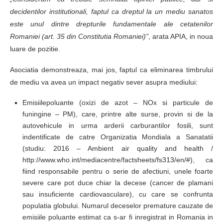
decidentilor institutionali, faptul ca dreptul la un mediu sanatos
este unul dintre drepturile fundamentale ale cetatenilor
Romaniei (art. 35 din Constitutia Romaniei)”
, arata APIA, in noua
luare de pozitie.
Asociatia demonstreaza, mai jos, faptul ca eliminarea timbrului
de mediu va avea un impact negativ sever asupra mediului:
Emisiilepoluante (oxizi de azot – NOx si particule de
funingine – PM), care, printre alte surse, provin si de la
autovehicule in urma arderii carburantilor fosili, sunt
indentificate de catre Organizatia Mondiala a Sanatatii
(studiu: 2016 – Ambient air quality and health /
http://www.who.int/mediacentre/factsheets/fs313/en/#), ca
fiind responsabile pentru o serie de afectiuni, unele foarte
severe care pot duce chiar la decese (cancer de plamani
sau insuficiente cardiovasculare), cu care se confrunta
populatia globului. Numarul deceselor premature cauzate de
emisiile poluante estimat ca s-ar fi inregistrat in Romania in