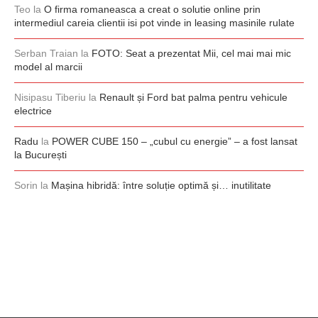
Teo
la
O firma romaneasca a creat o solutie online prin
intermediul careia clientii isi pot vinde in leasing masinile rulate
Serban Traian
la
FOTO: Seat a prezentat Mii, cel mai mai mic
model al marcii
Nisipasu Tiberiu
la
Renault și Ford bat palma pentru vehicule
electrice
Radu
la
POWER CUBE 150 – „cubul cu energie” – a fost lansat
la București
Sorin
la
Mașina hibridă: între soluție optimă și… inutilitate