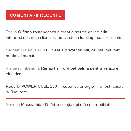
COMENTARII RECENTE
Teo
la
O firma romaneasca a creat o solutie online prin
intermediul careia clientii isi pot vinde in leasing masinile rulate
Serban Traian
la
FOTO: Seat a prezentat Mii, cel mai mai mic
model al marcii
Nisipasu Tiberiu
la
Renault și Ford bat palma pentru vehicule
electrice
Radu
la
POWER CUBE 150 – „cubul cu energie” – a fost lansat
la București
Sorin
la
Mașina hibridă: între soluție optimă și… inutilitate