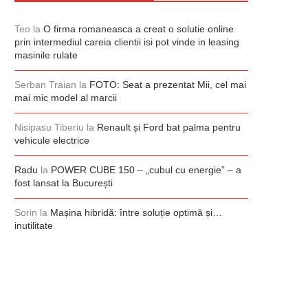
Teo
la
O firma romaneasca a creat o solutie online
prin intermediul careia clientii isi pot vinde in leasing
masinile rulate
Serban Traian
la
FOTO: Seat a prezentat Mii, cel mai
mai mic model al marcii
Nisipasu Tiberiu
la
Renault și Ford bat palma pentru
vehicule electrice
Radu
la
POWER CUBE 150 – „cubul cu energie” – a
fost lansat la București
Sorin
la
Mașina hibridă: între soluție optimă și…
inutilitate