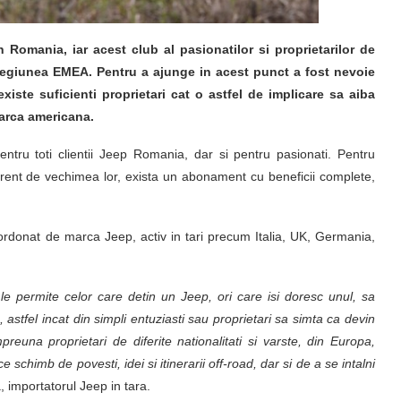
in Romania, iar acest club al pasionatilor si proprietarilor de
regiunea EMEA. Pentru a ajunge in acest punct a fost nevoie
iste suficienti proprietari cat o astfel de implicare sa aiba
arca americana.
ntru toti clientii Jeep Romania, dar si pentru pasionati. Pentru
iferent de vechimea lor, exista un abonament cu beneficii complete,
oordonat de marca Jeep, activ in tari precum Italia, UK, Germania,
e permite celor care detin un Jeep, ori care isi doresc unul, sa
 astfel incat din simpli entuziasti sau proprietari sa simta ca devin
una proprietari de diferite nationalitati si varste, din Europa,
ce schimb de povesti, idei si itinerarii off-road, dar si de a se intalni
a, importatorul Jeep in tara.