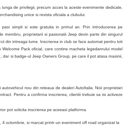
 lunga de privilegii, precum acces la aceste evenimente dedicate,
rchandising unice si revista oficiala a clubului.
asi simpli si este gratuita in primul an. Prin introducerea pe
de membru, proprietarii si pasionatii Jeep devin parte din singurul
arcii din intreaga lume. Inscrierea in club se face automat pentru toti
mi un Welcome Pack oficial, care contine macheta legedanrului model
1, dar si badge-ul Jeep Owners Group, pe care il pot atasa masinii,
ui autovehicul nou din reteaua de dealeri AutoItalia. Noii proprietari
ract. Pentru a confirma inscrierea, clientii trebuie sa isi activeze
ior pot solicita inscrierea pe aceeasi platforma.
 4 octombrie, si marcat printr-un eveniment off road organizat la