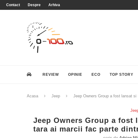
Contact
Despre
Arhiva
REVIEW
OPINIE
ECO
TOP STORY
Acasa
Jeep
Jeep Owners Group a fost lansat si i
Jee
Jeep Owners Group a fost la
tara ai marcii fac parte din
scris de
Adrian Mi