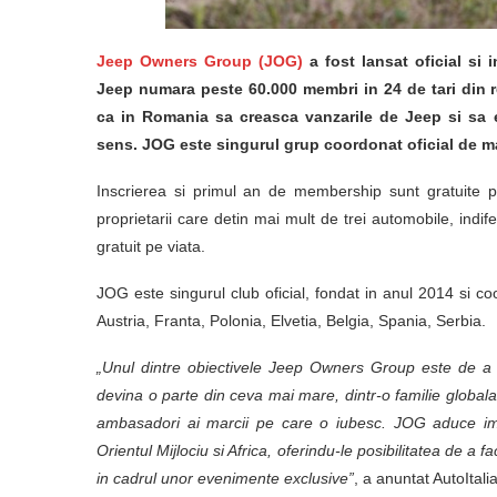
Jeep Owners Group (JOG)
a fost lansat oficial si 
Jeep numara peste 60.000 membri in 24 de tari din 
ca in Romania sa creasca vanzarile de Jeep si sa ex
sens. JOG este singurul grup coordonat oficial de m
Inscrierea si primul an de membership sunt gratuite pe
proprietarii care detin mai mult de trei automobile, ind
gratuit pe viata.
JOG este singurul club oficial, fondat in anul 2014 si c
Austria, Franta, Polonia, Elvetia, Belgia, Spania, Serbia.
„Unul dintre obiectivele Jeep Owners Group este de a l
devina o parte din ceva mai mare, dintr-o familie globala,
ambasadori ai marcii pe care o iubesc. JOG aduce impre
Orientul Mijlociu si Africa, oferindu-le posibilitatea de a fa
in cadrul unor evenimente exclusive”
, a anuntat AutoItali