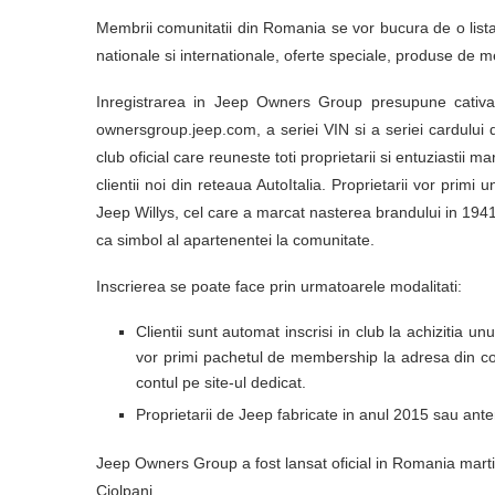
Membrii comunitatii din Romania se vor bucura de o lista
nationale si internationale, oferte speciale, produse de me
Inregistrarea in Jeep Owners Group presupune cativa p
ownersgroup.jeep.com, a seriei VIN si a seriei cardului 
club oficial care reuneste toti proprietarii si entuziastii m
clientii noi din reteaua AutoItalia. Proprietarii vor pri
Jeep Willys, cel care a marcat nasterea brandului in 194
ca simbol al apartenentei la comunitate.
Inscrierea se poate face prin urmatoarele modalitati:
Clientii sunt automat inscrisi in club la achizitia un
vor primi pachetul de membership la adresa din cont
contul pe site-ul dedicat.
Proprietarii de Jeep fabricate in anul 2015 sau anter
Jeep Owners Group a fost lansat oficial in Romania marti,
Ciolpani.