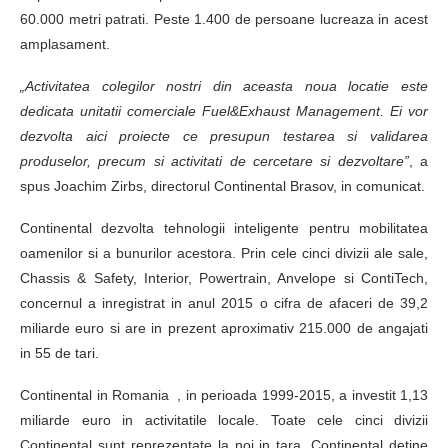
60.000 metri patrati. Peste 1.400 de persoane lucreaza in acest
amplasament.
„Activitatea colegilor nostri din aceasta noua locatie este
dedicata unitatii comerciale Fuel&Exhaust Management. Ei vor
dezvolta aici proiecte ce presupun testarea si validarea
produselor, precum si activitati de cercetare si dezvoltare”
, a
spus Joachim Zirbs, directorul Continental Brasov, in comunicat.
Continental dezvolta tehnologii inteligente pentru mobilitatea
oamenilor si a bunurilor acestora. Prin cele cinci divizii ale sale,
Chassis & Safety, Interior, Powertrain, Anvelope si ContiTech,
concernul a inregistrat in anul 2015 o cifra de afaceri de 39,2
miliarde euro si are in prezent aproximativ 215.000 de angajati
in 55 de tari.
Continental in Romania , in perioada 1999-2015, a investit 1,13
miliarde euro in activitatile locale. Toate cele cinci divizii
Continental sunt reprezentate la noi in tara. Continental detine