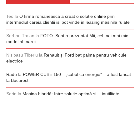
Teo
la
O firma romaneasca a creat o solutie online prin
intermediul careia clientii isi pot vinde in leasing masinile rulate
Serban Traian
la
FOTO: Seat a prezentat Mii, cel mai mai mic
model al marcii
Nisipasu Tiberiu
la
Renault și Ford bat palma pentru vehicule
electrice
Radu
la
POWER CUBE 150 – „cubul cu energie” – a fost lansat
la București
Sorin
la
Mașina hibridă: între soluție optimă și… inutilitate