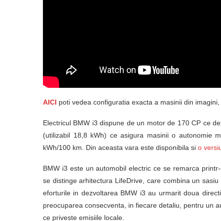
AICI
poti vedea configuratia exacta a masinii din imagini, sp
Electricul BMW i3 dispune de un motor de 170 CP ce dez
(utilizabil 18,8 kWh) ce asigura masinii o autonomi
kWh/100 km. Din aceasta vara este disponibila si
o versi
BMW i3 este un automobil electric ce se remarca printr-o
se distinge arhitectura LifeDrive, care combina un sasiu 
eforturile in dezvoltarea BMW i3 au urmarit doua direct
preocuparea consecventa, in fiecare detaliu, pentru un a
ce priveste emisiile locale.