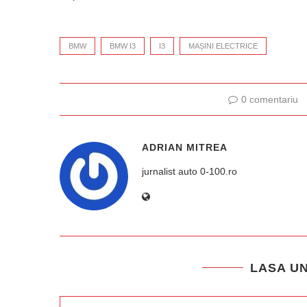
BMW
BMW I3
I3
MAȘINI ELECTRICE
0 comentariu
ADRIAN MITREA
jurnalist auto 0-100.ro
LASA U