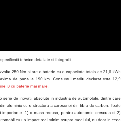
ecificatii tehnice detaliate si fotografii.
volta 250 Nm si are o baterie cu o capacitate totala de 21,6 kWh
e maxima de pana la 190 km. Consumul mediu declarat este 12,9
une i3 cu baterie mai mare
.
 serie de inovatii absolute in industria de automobile, dintre care
din aluminiu cu o structura a caroseriei din fibra de carbon. Toate
ii importante: 1) o masa redusa, pentru autonomie crescuta si 2)
utomobil cu un impact real minim asupra mediului, nu doar in ceea