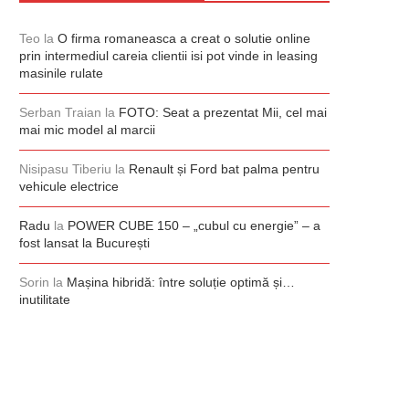
Teo
la
O firma romaneasca a creat o solutie online
prin intermediul careia clientii isi pot vinde in leasing
masinile rulate
Serban Traian
la
FOTO: Seat a prezentat Mii, cel mai
mai mic model al marcii
Nisipasu Tiberiu
la
Renault și Ford bat palma pentru
vehicule electrice
Radu
la
POWER CUBE 150 – „cubul cu energie” – a
fost lansat la București
Sorin
la
Mașina hibridă: între soluție optimă și…
inutilitate