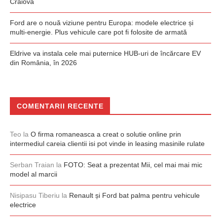
Craiova
Ford are o nouă viziune pentru Europa: modele electrice și
multi-energie. Plus vehicule care pot fi folosite de armată
Eldrive va instala cele mai puternice HUB-uri de încărcare EV
din România, în 2026
COMENTARII RECENTE
Teo
la
O firma romaneasca a creat o solutie online prin
intermediul careia clientii isi pot vinde in leasing masinile rulate
Serban Traian
la
FOTO: Seat a prezentat Mii, cel mai mai mic
model al marcii
Nisipasu Tiberiu
la
Renault și Ford bat palma pentru vehicule
electrice