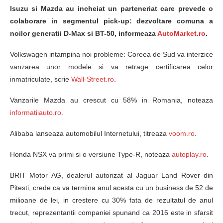
Isuzu si Mazda au incheiat un parteneriat care prevede o
colaborare in segmentul pick-up: dezvoltare comuna a
noilor generatii D-Max si BT-50, informeaza
AutoMarket.ro
.
Volkswagen intampina noi probleme: Coreea de Sud va interzice
vanzarea unor modele si va retrage certificarea celor
inmatriculate, scrie
Wall-Street.ro
.
Vanzarile Mazda au crescut cu 58% in Romania, noteaza
informatiiauto.ro
.
Alibaba lanseaza automobilul Internetului, titreaza
voom.ro
.
Honda NSX va primi si o versiune Type-R, noteaza
autoplay.ro
.
BRIT Motor AG, dealerul autorizat al Jaguar Land Rover din
Pitesti, crede ca va termina anul acesta cu un business de 52 de
milioane de lei, in crestere cu 30% fata de rezultatul de anul
trecut, reprezentantii companiei spunand ca 2016 este in sfarsit