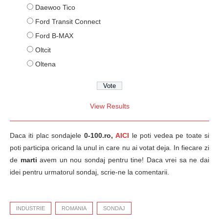
Daewoo Tico
Ford Transit Connect
Ford B-MAX
Oltcit
Oltena
View Results
Daca iti plac sondajele
0-100.ro,
AICI
le poti vedea pe toate si
poti participa oricand la unul in care nu ai votat deja. In fiecare zi
de
marti
avem un nou sondaj pentru tine! Daca vrei sa ne dai
idei pentru urmatorul sondaj, scrie-ne la comentarii.
INDUSTRIE
ROMANIA
SONDAJ