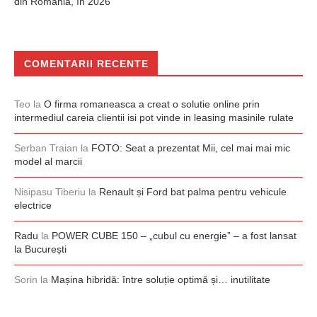
din România, în 2026
COMENTARII RECENTE
Teo
la
O firma romaneasca a creat o solutie online prin
intermediul careia clientii isi pot vinde in leasing masinile rulate
Serban Traian
la
FOTO: Seat a prezentat Mii, cel mai mai mic
model al marcii
Nisipasu Tiberiu
la
Renault și Ford bat palma pentru vehicule
electrice
Radu
la
POWER CUBE 150 – „cubul cu energie” – a fost lansat
la București
Sorin
la
Mașina hibridă: între soluție optimă și… inutilitate