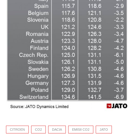
CITROEN
CO2
DACIA
EMISII CO2
JATO