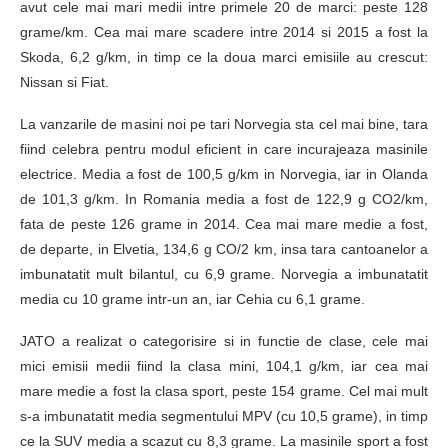
avut cele mai mari medii intre primele 20 de marci: peste 128
grame/km. Cea mai mare scadere intre 2014 si 2015 a fost la
Skoda, 6,2 g/km, in timp ce la doua marci emisiile au crescut:
Nissan si Fiat.
La vanzarile de masini noi pe tari Norvegia sta cel mai bine, tara
fiind celebra pentru modul eficient in care incurajeaza masinile
electrice. Media a fost de 100,5 g/km in Norvegia, iar in Olanda
de 101,3 g/km. In Romania media a fost de 122,9 g CO2/km,
fata de peste 126 grame in 2014. Cea mai mare medie a fost,
de departe, in Elvetia, 134,6 g CO/2 km, insa tara cantoanelor a
imbunatatit mult bilantul, cu 6,9 grame. Norvegia a imbunatatit
media cu 10 grame intr-un an, iar Cehia cu 6,1 grame.
JATO a realizat o categorisire si in functie de clase, cele mai
mici emisii medii fiind la clasa mini, 104,1 g/km, iar cea mai
mare medie a fost la clasa sport, peste 154 grame. Cel mai mult
s-a imbunatatit media segmentului MPV (cu 10,5 grame), in timp
ce la SUV media a scazut cu 8,3 grame. La masinile sport a fost