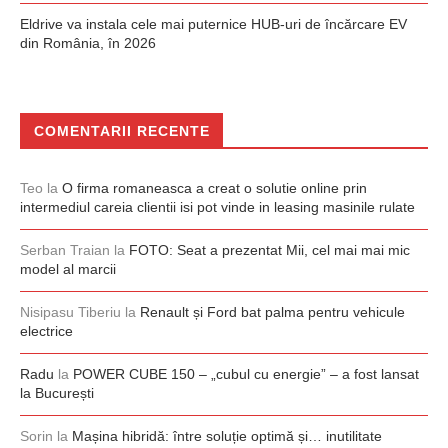
Eldrive va instala cele mai puternice HUB-uri de încărcare EV
din România, în 2026
COMENTARII RECENTE
Teo
la
O firma romaneasca a creat o solutie online prin
intermediul careia clientii isi pot vinde in leasing masinile rulate
Serban Traian
la
FOTO: Seat a prezentat Mii, cel mai mai mic
model al marcii
Nisipasu Tiberiu
la
Renault și Ford bat palma pentru vehicule
electrice
Radu
la
POWER CUBE 150 – „cubul cu energie” – a fost lansat
la București
Sorin
la
Mașina hibridă: între soluție optimă și… inutilitate