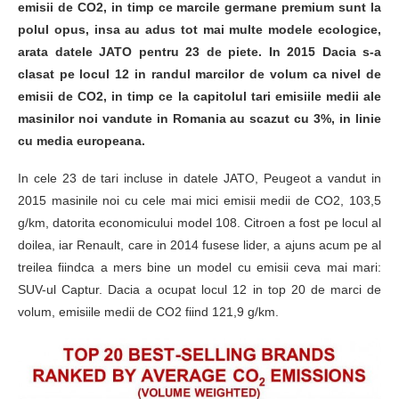
emisii de CO2, in timp ce marcile germane premium sunt la
polul opus, insa au adus tot mai multe modele ecologice,
arata datele JATO pentru 23 de piete. In 2015 Dacia s-a
clasat pe locul 12 in randul marcilor de volum ca nivel de
emisii de CO2, in timp ce la capitolul tari emisiile medii ale
masinilor noi vandute in Romania au scazut cu 3%, in linie
cu media europeana.
In cele 23 de tari incluse in datele JATO, Peugeot a vandut in
2015 masinile noi cu cele mai mici emisii medii de CO2, 103,5
g/km, datorita economicului model 108. Citroen a fost pe locul al
doilea, iar Renault, care in 2014 fusese lider, a ajuns acum pe al
treilea fiindca a mers bine un model cu emisii ceva mai mari:
SUV-ul Captur. Dacia a ocupat locul 12 in top 20 de marci de
volum, emisiile medii de CO2 fiind 121,9 g/km.