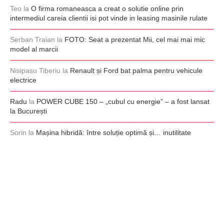
Teo
la
O firma romaneasca a creat o solutie online prin
intermediul careia clientii isi pot vinde in leasing masinile rulate
Serban Traian
la
FOTO: Seat a prezentat Mii, cel mai mai mic
model al marcii
Nisipasu Tiberiu
la
Renault și Ford bat palma pentru vehicule
electrice
Radu
la
POWER CUBE 150 – „cubul cu energie” – a fost lansat
la București
Sorin
la
Mașina hibridă: între soluție optimă și… inutilitate