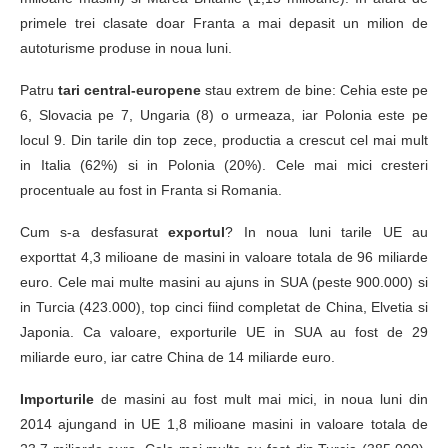
primele trei clasate doar Franta a mai depasit un milion de
autoturisme produse in noua luni.
Patru
tari central-europene
stau extrem de bine: Cehia este pe
6, Slovacia pe 7, Ungaria (8) o urmeaza, iar Polonia este pe
locul 9. Din tarile din top zece, productia a crescut cel mai mult
in Italia (62%) si in Polonia (20%). Cele mai mici cresteri
procentuale au fost in Franta si Romania.
Cum s-a desfasurat
exportul
? In noua luni tarile UE au
exporttat 4,3 milioane de masini in valoare totala de 96 miliarde
euro. Cele mai multe masini au ajuns in SUA (peste 900.000) si
in Turcia (423.000), top cinci fiind completat de China, Elvetia si
Japonia. Ca valoare, exporturile UE in SUA au fost de 29
miliarde euro, iar catre China de 14 miliarde euro.
Importurile
de masini au fost mult mai mici, in noua luni din
2014 ajungand in UE 1,8 milioane masini in valoare totala de