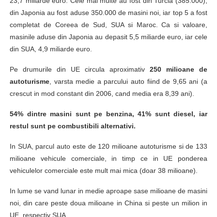
23,7 miliarde euro. Cele mai multe au fost din Turcia (385.000),
din Japonia au fost aduse 350.000 de masini noi, iar top 5 a fost
completat de Coreea de Sud, SUA si Maroc. Ca si valoare,
masinile aduse din Japonia au depasit 5,5 miliarde euro, iar cele
din SUA, 4,9 miliarde euro.
Pe drumurile din UE circula aproximativ
250 milioane de
autoturisme
, varsta medie a parcului auto fiind de 9,65 ani (a
crescut in mod constant din 2006, cand media era 8,39 ani).
54% dintre masini sunt pe benzina, 41% sunt diesel, iar
restul sunt pe combustibili alternativi.
In SUA, parcul auto este de 120 milioane autoturisme si de 133
milioane vehicule comerciale, in timp ce in UE ponderea
vehiculelor comerciale este mult mai mica (doar 38 milioane).
In lume se vand lunar in medie aproape sase milioane de masini
noi, din care peste doua milioane in China si peste un milion in
UE, respectiv SUA.