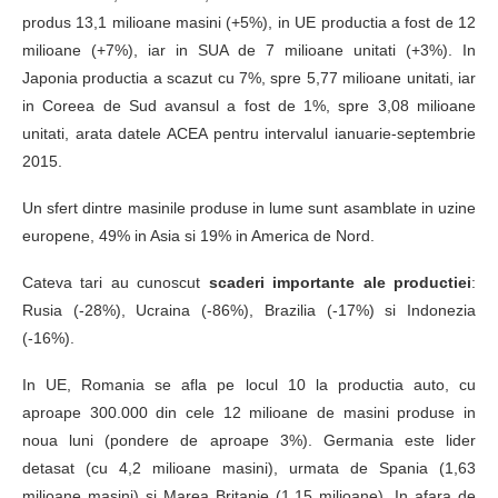
produs 13,1 milioane masini (+5%), in UE productia a fost de 12
milioane (+7%), iar in SUA de 7 milioane unitati (+3%). In
Japonia productia a scazut cu 7%, spre 5,77 milioane unitati, iar
in Coreea de Sud avansul a fost de 1%, spre 3,08 milioane
unitati, arata datele ACEA pentru intervalul ianuarie-septembrie
2015.
Un sfert dintre masinile produse in lume sunt asamblate in uzine
europene, 49% in Asia si 19% in America de Nord.
Cateva tari au cunoscut
scaderi importante ale productiei
:
Rusia (-28%), Ucraina (-86%), Brazilia (-17%) si Indonezia
(-16%).
In UE, Romania se afla pe locul 10 la productia auto, cu
aproape 300.000 din cele 12 milioane de masini produse in
noua luni (pondere de aproape 3%). Germania este lider
detasat (cu 4,2 milioane masini), urmata de Spania (1,63
milioane masini) si Marea Britanie (1,15 milioane). In afara de