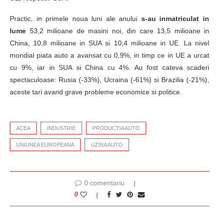
Practic, in primele noua luni ale anului
s-au inmatriculat in
lume
53,2 milioane de masini noi, din care 13,5 milioane in
China, 10,8 milioane in SUA si 10,4 milioane in UE. La nivel
mondial piata auto a avansat cu 0,9%, in timp ce in UE a urcat
cu 9%, iar in SUA si China cu 4%. Au fost cateva scaderi
spectaculoase: Rusia (-33%), Ucraina (-61%) si Brazilia (-21%),
aceste tari avand grave probleme economice si politice.
ACEA
INDUSTRIE
PRODUCTIA AUTO
UNIUNEA EUROPEANA
UZINA AUTO
0 comentariu
0