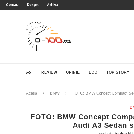
Contact
Despre
Arhiva
REVIEW
OPINIE
ECO
TOP STORY
Acasa
BMW
FOTO: BMW Concept Compact Sedan
B
FOTO: BMW Concept Compac
Audi A3 Sedan 
scris de
Adrian Mi