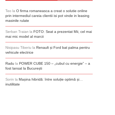
Teo
la
O firma romaneasca a creat o solutie online
prin intermediul careia clientii isi pot vinde in leasing
masinile rulate
Serban Traian
la
FOTO: Seat a prezentat Mii, cel mai
mai mic model al marcii
Nisipasu Tiberiu
la
Renault și Ford bat palma pentru
vehicule electrice
Radu
la
POWER CUBE 150 – „cubul cu energie” – a
fost lansat la București
Sorin
la
Mașina hibridă: între soluție optimă și…
inutilitate