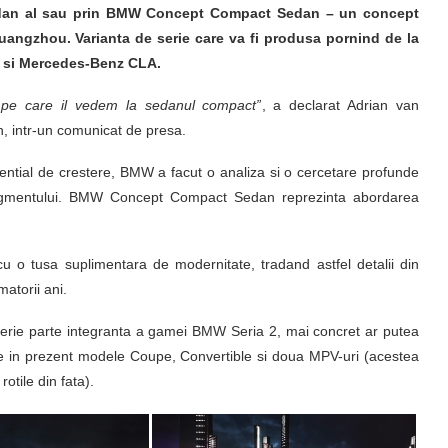
sedan al sau prin BMW Concept Compact Sedan – un concept
Guangzhou. Varianta de serie care va fi produsa pornind de la
n si Mercedes-Benz CLA.
pe care il vedem la sedanul compact”
, a declarat Adrian van
 intr-un comunicat de presa.
tial de crestere, BMW a facut o analiza si o cercetare profunde
e segmentului. BMW Concept Compact Sedan reprezinta abordarea
u o tusa suplimentara de modernitate, tradand astfel detalii din
atorii ani.
erie parte integranta a gamei BMW Seria 2, mai concret ar putea
in prezent modele Coupe, Convertible si doua MPV-uri (acestea
tile din fata).