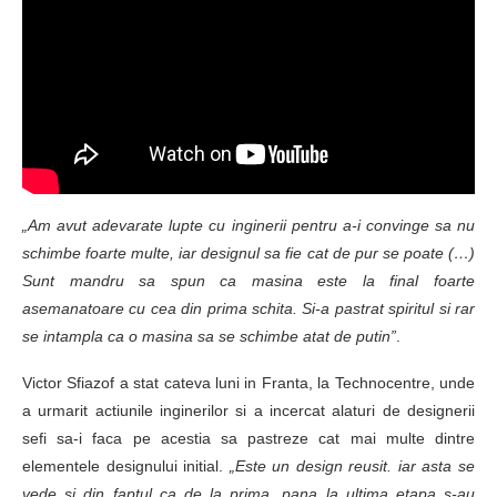
„Am avut adevarate lupte cu inginerii pentru a-i convinge sa nu
schimbe foarte multe, iar designul sa fie cat de pur se poate (…)
Sunt mandru sa spun ca masina este la final foarte
asemanatoare cu cea din prima schita. Si-a pastrat spiritul si rar
se intampla ca o masina sa se schimbe atat de putin”
.
Victor Sfiazof a stat cateva luni in Franta, la Technocentre, unde
a urmarit actiunile inginerilor si a incercat alaturi de designerii
sefi sa-i faca pe acestia sa pastreze cat mai multe dintre
elementele designului initial.
„Este un design reusit. iar asta se
vede si din faptul ca de la prima, pana la ultima etapa s-au