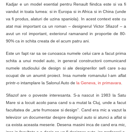
Kadjar e un model esential pentru Renault fiindca este si va fi
vandut in toata lumea: si in Europa si in Africa si in China (unde
va fi produs, alaturi de uzina spaniola). In acest context este cu
atat mai important ca un roman – designerul Victor Sfiazof – a
avut un rol important, exteriorul ramanand in proportie de 80-
90% ca in schita creata de el acum patru ani.
Este un fapt rar sa se cunoasca numele celui care a facut prima
schita a unui model auto, in general constructorii comunicand
numele studioului de design si ale designerilor sefi care s-au
ocupat de un anumit proiect. Insa numele romanului l-am aflat
printr-o intamplare la Salonul Auto de
la Geneva, in primavara
.
Sfiazof are o poveste interesanta. S-a nascut in 1983 la Satu
Mare si a locuit acolo pana cand s-a mutat la Cluj, unde a facut
facultatea de „arte frumoase si design”. Cand era mic a vazut la
televizor un documentar despre designul auto si atunci a aflat si
ca exista aceasta meserie. Desena masini inca de cand era mic,
insa in facultate s-a decis ca va fi designer auto, iar profesorii s-