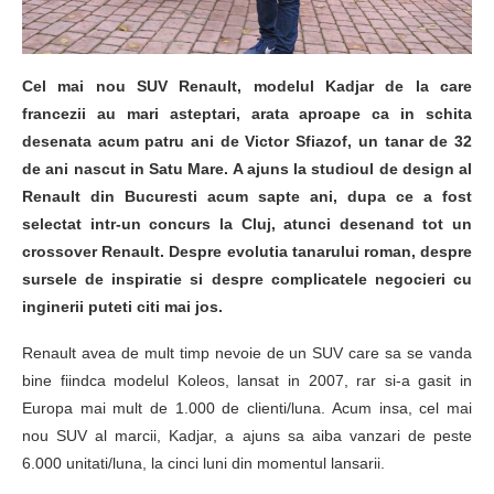
Cel mai nou SUV Renault, modelul Kadjar de la care
francezii au mari asteptari, arata aproape ca in schita
desenata acum patru ani de Victor Sfiazof, un tanar de 32
de ani nascut in Satu Mare. A ajuns la studioul de design al
Renault din Bucuresti acum sapte ani, dupa ce a fost
selectat intr-un concurs la Cluj, atunci desenand tot un
crossover Renault. Despre evolutia tanarului roman, despre
sursele de inspiratie si despre complicatele negocieri cu
inginerii puteti citi mai jos.
Renault avea de mult timp nevoie de un SUV care sa se vanda
bine fiindca modelul Koleos, lansat in 2007, rar si-a gasit in
Europa mai mult de 1.000 de clienti/luna. Acum insa, cel mai
nou SUV al marcii, Kadjar, a ajuns sa aiba vanzari de peste
6.000 unitati/luna, la cinci luni din momentul lansarii.