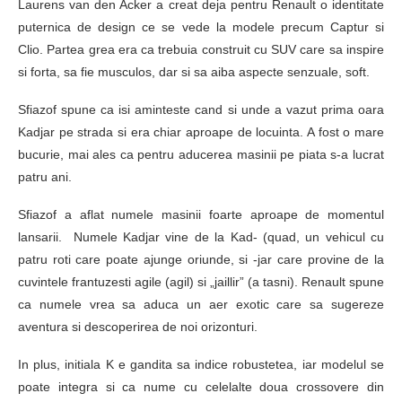
Laurens van den Acker a creat deja pentru Renault o identitate
puternica de design ce se vede la modele precum Captur si
Clio. Partea grea era ca trebuia construit cu SUV care sa inspire
si forta, sa fie musculos, dar si sa aiba aspecte senzuale, soft.
Sfiazof spune ca isi aminteste cand si unde a vazut prima oara
Kadjar pe strada si era chiar aproape de locuinta. A fost o mare
bucurie, mai ales ca pentru aducerea masinii pe piata s-a lucrat
patru ani.
Sfiazof a aflat numele masinii foarte aproape de momentul
lansarii. Numele Kadjar vine de la Kad- (quad, un vehicul cu
patru roti care poate ajunge oriunde, si -jar care provine de la
cuvintele frantuzesti agile (agil) si „jaillir” (a tasni). Renault spune
ca numele vrea sa aduca un aer exotic care sa sugereze
aventura si descoperirea de noi orizonturi.
In plus, initiala K e gandita sa indice robustetea, iar modelul se
poate integra si ca nume cu celelalte doua crossovere din