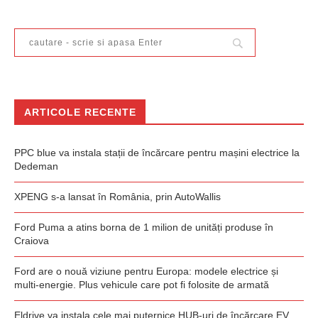
ARTICOLE RECENTE
PPC blue va instala stații de încărcare pentru mașini electrice la
Dedeman
XPENG s-a lansat în România, prin AutoWallis
Ford Puma a atins borna de 1 milion de unități produse în
Craiova
Ford are o nouă viziune pentru Europa: modele electrice și
multi-energie. Plus vehicule care pot fi folosite de armată
Eldrive va instala cele mai puternice HUB-uri de încărcare EV