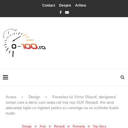
Contact
Despre
Arhiva
Acasa
Design
Povestea lui Victor Sfiazof, designerul
roman care a decis cum arata cel mai nou SUV Renault: Am avut
adevarate lupte cu inginerii pentru a-i convinge sa nu schimbe foarte
multe
Design
Foto
Renault
Romania
Top Story