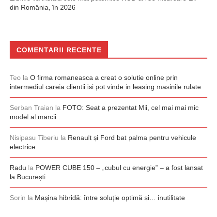
din România, în 2026
COMENTARII RECENTE
Teo
la
O firma romaneasca a creat o solutie online prin
intermediul careia clientii isi pot vinde in leasing masinile rulate
Serban Traian
la
FOTO: Seat a prezentat Mii, cel mai mai mic
model al marcii
Nisipasu Tiberiu
la
Renault și Ford bat palma pentru vehicule
electrice
Radu
la
POWER CUBE 150 – „cubul cu energie” – a fost lansat
la București
Sorin
la
Mașina hibridă: între soluție optimă și… inutilitate