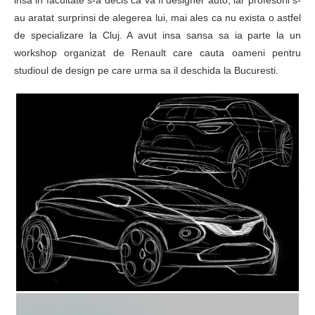
au aratat surprinsi de alegerea lui, mai ales ca nu exista o astfel
de specializare la Cluj. A avut insa sansa sa ia parte la un
workshop organizat de Renault care cauta oameni pentru
studioul de design pe care urma sa il deschida la Bucuresti.