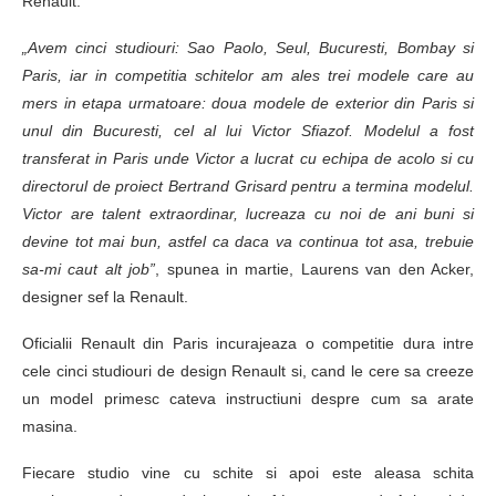
Renault.
„Avem cinci studiouri: Sao Paolo, Seul, Bucuresti, Bombay si
Paris, iar in competitia schitelor am ales trei modele care au
mers in etapa urmatoare: doua modele de exterior din Paris si
unul din Bucuresti, cel al lui Victor Sfiazof. Modelul a fost
transferat in Paris unde Victor a lucrat cu echipa de acolo si cu
directorul de proiect Bertrand Grisard pentru a termina modelul.
Victor are talent extraordinar, lucreaza cu noi de ani buni si
devine tot mai bun, astfel ca daca va continua tot asa, trebuie
sa-mi caut alt job”
, spunea in martie, Laurens van den Acker,
designer sef la Renault.
Oficialii Renault din Paris incurajeaza o competitie dura intre
cele cinci studiouri de design Renault si, cand le cere sa creeze
un model primesc cateva instructiuni despre cum sa arate
masina.
Fiecare studio vine cu schite si apoi este aleasa schita