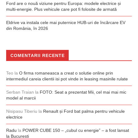
Ford are o nouă viziune pentru Europa: modele electrice și
multi-energie. Plus vehicule care pot fi folosite de armată
Eldrive va instala cele mai puternice HUB-uri de încărcare EV
din România, în 2026
COMENTARII RECENTE
Teo
la
O firma romaneasca a creat o solutie online prin
intermediul careia clientii isi pot vinde in leasing masinile rulate
Serban Traian
la
FOTO: Seat a prezentat Mii, cel mai mai mic
model al marcii
Nisipasu Tiberiu
la
Renault și Ford bat palma pentru vehicule
electrice
Radu
la
POWER CUBE 150 – „cubul cu energie” – a fost lansat
la București