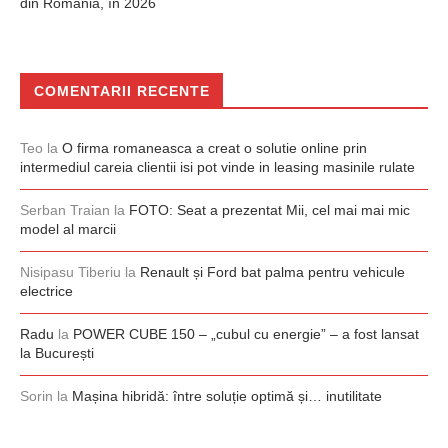
din România, în 2026
COMENTARII RECENTE
Teo
la
O firma romaneasca a creat o solutie online prin
intermediul careia clientii isi pot vinde in leasing masinile rulate
Serban Traian
la
FOTO: Seat a prezentat Mii, cel mai mai mic
model al marcii
Nisipasu Tiberiu
la
Renault și Ford bat palma pentru vehicule
electrice
Radu
la
POWER CUBE 150 – „cubul cu energie” – a fost lansat
la București
Sorin
la
Mașina hibridă: între soluție optimă și… inutilitate