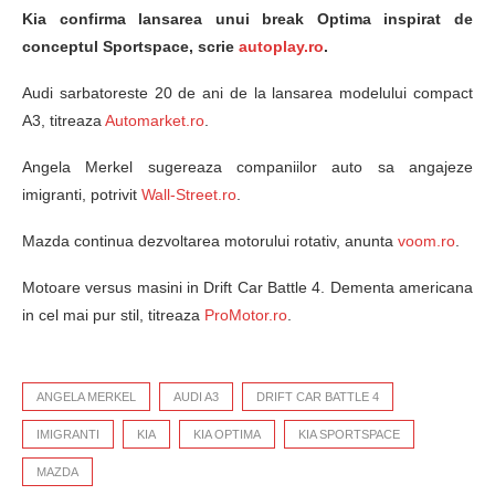
Kia confirma lansarea unui break Optima inspirat de
conceptul Sportspace, scrie
autoplay.ro
.
Audi sarbatoreste 20 de ani de la lansarea modelului compact
A3, titreaza
Automarket.ro
.
Angela Merkel sugereaza companiilor auto sa angajeze
imigranti, potrivit
Wall-Street.ro
.
Mazda continua dezvoltarea motorului rotativ, anunta
voom.ro
.
Motoare versus masini in Drift Car Battle 4. Dementa americana
in cel mai pur stil, titreaza
ProMotor.ro
.
ANGELA MERKEL
AUDI A3
DRIFT CAR BATTLE 4
IMIGRANTI
KIA
KIA OPTIMA
KIA SPORTSPACE
MAZDA