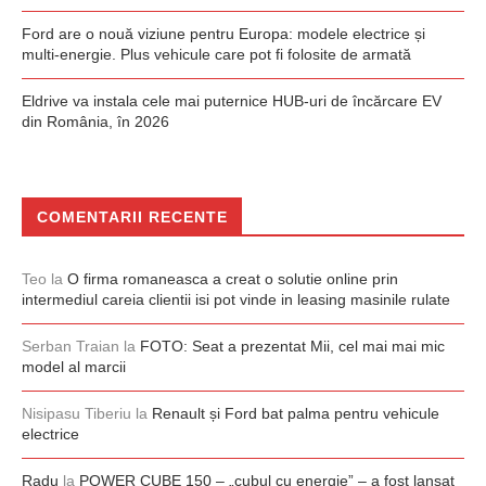
Ford are o nouă viziune pentru Europa: modele electrice și
multi-energie. Plus vehicule care pot fi folosite de armată
Eldrive va instala cele mai puternice HUB-uri de încărcare EV
din România, în 2026
COMENTARII RECENTE
Teo
la
O firma romaneasca a creat o solutie online prin
intermediul careia clientii isi pot vinde in leasing masinile rulate
Serban Traian
la
FOTO: Seat a prezentat Mii, cel mai mai mic
model al marcii
Nisipasu Tiberiu
la
Renault și Ford bat palma pentru vehicule
electrice
Radu
la
POWER CUBE 150 – „cubul cu energie” – a fost lansat