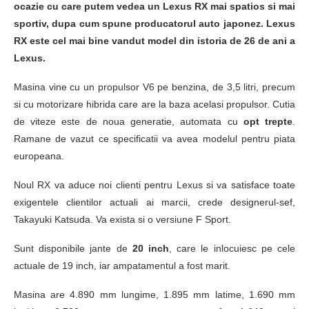
ocazie cu care putem vedea un Lexus RX mai spatios si mai
sportiv, dupa cum spune producatorul auto japonez. Lexus
RX este cel mai bine vandut model din istoria de 26 de ani a
Lexus.
Masina vine cu un propulsor V6 pe benzina, de 3,5 litri, precum
si cu motorizare hibrida care are la baza acelasi propulsor. Cutia
de viteze este de noua generatie, automata cu
opt trepte
.
Ramane de vazut ce specificatii va avea modelul pentru piata
europeana.
Noul RX va aduce noi clienti pentru Lexus si va satisface toate
exigentele clientilor actuali ai marcii, crede designerul-sef,
Takayuki Katsuda. Va exista si o versiune F Sport.
Sunt disponibile jante de
20 inch
, care le inlocuiesc pe cele
actuale de 19 inch, iar ampatamentul a fost marit.
Masina are 4.890 mm lungime, 1.895 mm latime, 1.690 mm