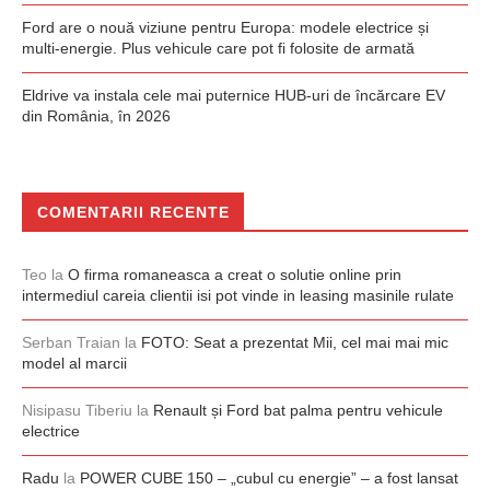
Ford are o nouă viziune pentru Europa: modele electrice și
multi-energie. Plus vehicule care pot fi folosite de armată
Eldrive va instala cele mai puternice HUB-uri de încărcare EV
din România, în 2026
COMENTARII RECENTE
Teo
la
O firma romaneasca a creat o solutie online prin
intermediul careia clientii isi pot vinde in leasing masinile rulate
Serban Traian
la
FOTO: Seat a prezentat Mii, cel mai mai mic
model al marcii
Nisipasu Tiberiu
la
Renault și Ford bat palma pentru vehicule
electrice
Radu
la
POWER CUBE 150 – „cubul cu energie” – a fost lansat