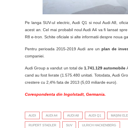
Pe langa SUV-ul electric, Audi Q1 si noul Audi A8, ofici
acest an. Cel mai probabil noul Audi A4 va fi lansat spre 
R8 e-tron. Schite oficiale si alte informatii despre noua 
Pentru perioada 2015-2019 Audi are un
plan de inves
companiei.
Audi Group a vandut un total de
1.741.129 automobile
cand au fost livrate (1.575.480 unitati. Totodata, Audi Gro
crestere cu 2,4% fata de 2013 (5,03 miliarde euro).
Corespondenta din Ingolstadt, Germania.
AUDI
AUDI A4
AUDI A8
AUDI Q1
MAȘINI EL
RUPERT STADLER
SUV
ULRICH HACKENBERG