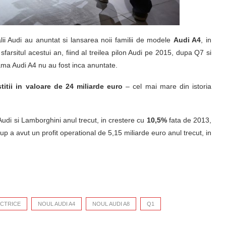
alii Audi au anuntat si lansarea noii familii de modele
Audi A4
, in
sfarsitul acestui an, fiind al treilea pilon Audi pe 2015, dupa Q7 si
gama Audi A4 nu au fost inca anuntate.
titii in valoare de 24 miliarde euro
– cel mai mare din istoria
Audi si Lamborghini anul trecut, in crestere cu
10,5%
fata de 2013,
up a avut un profit operational de 5,15 miliarde euro anul trecut, in
ECTRICE
NOUL AUDI A4
NOUL AUDI A8
Q1