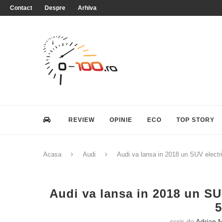
Contact
Despre
Arhiva
REVIEW
OPINIE
ECO
TOP STORY
Acasa
Audi
Audi va lansa in 2018 un SUV elect
Audi va lansa in 2018 un SU
scris de
Adrian M