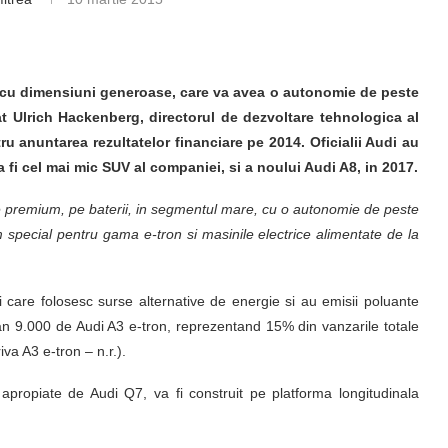
c, cu dimensiuni generoase, care va avea o autonomie de peste
t Ulrich Hackenberg, directorul de dezvoltare tehnologica al
u anuntarea rezultatelor financiare pe 2014. Oficialii Audi au
 fi cel mai mic SUV al companiei, si a noului Audi A8, in 2017.
le premium, pe baterii, in segmentul mare, cu o autonomie de peste
 special pentru gama e-tron si masinile electrice alimentate de la
 care folosesc surse alternative de energie si au emisii poluante
an 9.000 de Audi A3 e-tron, reprezentand 15% din vanzarile totale
va A3 e-tron – n.r.).
apropiate de Audi Q7, va fi construit pe platforma longitudinala