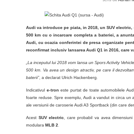
Audi va introduce pe piata, in 2018, un SUV electri
500 km cu o incarcare completa a bateriei, a anunta
Audi, cu ocazia conferintei de presa organizate pentr
reconfirmat inclusiv lansarea Audi Q1 in 2016, care va
„La inceputul lui 2018 vom lansa un Spors Activity Vehic
500 km. Va avea un design atractiv, pe care il dezvoltam
baterii”
, a declarat Ulrich Hackenberg.
Indicativul
e-tron
este purtat de toate automobilele Audi
foarte reduse. Spre exemplu, Audi a vandut in circa un 
ale versiunii de caroserie Audi A3 Sportback (din care deri
Acest
SUV electric
, care probabil va avea dimensiuni 
modulara
MLB 2
.