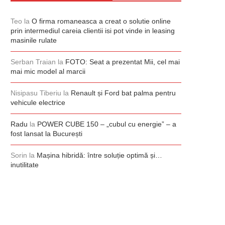
Teo
la
O firma romaneasca a creat o solutie online
prin intermediul careia clientii isi pot vinde in leasing
masinile rulate
Serban Traian
la
FOTO: Seat a prezentat Mii, cel mai
mai mic model al marcii
Nisipasu Tiberiu
la
Renault și Ford bat palma pentru
vehicule electrice
Radu
la
POWER CUBE 150 – „cubul cu energie” – a
fost lansat la București
Sorin
la
Mașina hibridă: între soluție optimă și…
inutilitate