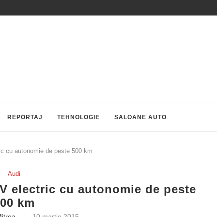
REPORTAJ
TEHNOLOGIE
SALOANE AUTO
ric cu autonomie de peste 500 km
Audi
V electric cu autonomie de peste
500 km
itrea
10 martie 2015