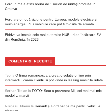
Ford Puma a atins borna de 1 milion de unități produse în
Craiova
Ford are o nouă viziune pentru Europa: modele electrice și
multi-energie. Plus vehicule care pot fi folosite de armată
Eldrive va instala cele mai puternice HUB-uri de încărcare EV
din România, în 2026
COMENTARII RECENTE
Teo
la
O firma romaneasca a creat o solutie online prin
intermediul careia clientii isi pot vinde in leasing masinile rulate
Serban Traian
la
FOTO: Seat a prezentat Mii, cel mai mai mic
model al marcii
Nisipasu Tiberiu
la
Renault și Ford bat palma pentru vehicule
electrice