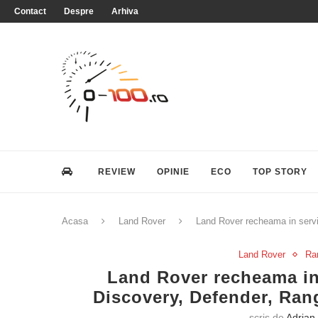
Contact
Despre
Arhiva
REVIEW
OPINIE
ECO
TOP STORY
Acasa
Land Rover
Land Rover recheama in servi
Land Rover
Ra
Land Rover recheama in
Discovery, Defender, Ran
scris de
Adrian