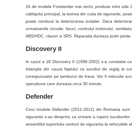
24 de modele Freelander mai vechi, produse intre iulie 2
cablajului principal, la iesirea din cutia de sigurante, poa
poate conduce la deteriorarea izolatiei. Daca deteriora
urmatoarele circuite: faruri, controlul motorului, ventila
ABS/HDC, claxon si SRS. Reparatia dureaza putin peste 
Discovery II
In cazul a 18 Discovery II (1998-2002) s-a constatat ca 
intampla din cauza faptului ca surubul de reglaj al cu
corespunzator pe tamburul de frana. Vor fi inlocuite surub
operatiune care dureaza circa 30 minute.
Defender
Cinci modele Defender (2011-2012) din Romania sunt re
siguranta s-au desprins ca urmare a ruperii suruburilor 
ansamblul suportului centurii de siguranta la vehiculele a