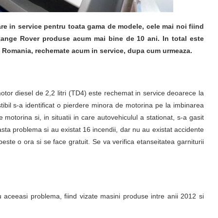
 in service pentru toata gama de modele, cele mai noi fiind
Range Rover produse acum mai bine de 10 ani. In total este
in Romania, rechemate acum in service, dupa cum urmeaza.
r diesel de 2,2 litri (TD4) este rechemat in service deoarece la
tibil s-a identificat o pierdere minora de motorina pe la imbinarea
 motorina si, in situatii in care autovehiculul a stationat, s-a gasit
ta problema si au existat 16 incendii, dar nu au existat accidente
ste o ora si se face gratuit. Se va verifica etanseitatea garniturii
aceeasi problema, fiind vizate masini produse intre anii 2012 si