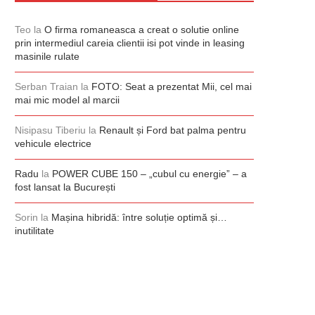
Teo
la
O firma romaneasca a creat o solutie online
prin intermediul careia clientii isi pot vinde in leasing
masinile rulate
Serban Traian
la
FOTO: Seat a prezentat Mii, cel mai
mai mic model al marcii
Nisipasu Tiberiu
la
Renault și Ford bat palma pentru
vehicule electrice
Radu
la
POWER CUBE 150 – „cubul cu energie” – a
fost lansat la București
Sorin
la
Mașina hibridă: între soluție optimă și…
inutilitate