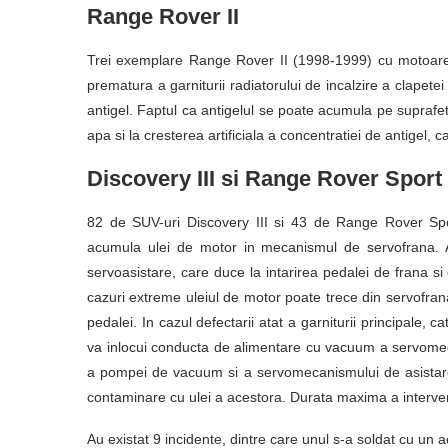
Range Rover II
Trei exemplare Range Rover II (1998-1999) cu motoare
prematura a garniturii radiatorului de incalzire a clapetei
antigel. Faptul ca antigelul se poate acumula pe suprafe
apa si la cresterea artificiala a concentratiei de antigel, c
Discovery III si Range Rover Sport
82 de SUV-uri Discovery III si 43 de Range Rover S
acumula ulei de motor in mecanismul de servofrana. 
servoasistare, care duce la intarirea pedalei de frana si 
cazuri extreme uleiul de motor poate trece din servofran
pedalei. In cazul defectarii atat a garniturii principale, 
va inlocui conducta de alimentare cu vacuum a servomec
a pompei de vacuum si a servomecanismului de asistare 
contaminare cu ulei a acestora. Durata maxima a interven
Au existat 9 incidente, dintre care unul s-a soldat cu un 