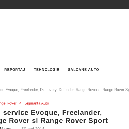
REPORTAJ
TEHNOLOGIE
SALOANE AUTO
ce Evoque, Freelander, Discovery, Defender, Range Rover si Range Rover Sp
nge Rover
Siguranta Auto
 service Evoque, Freelander,
ge Rover si Range Rover Sport
 Mitrea
30 mai 2014