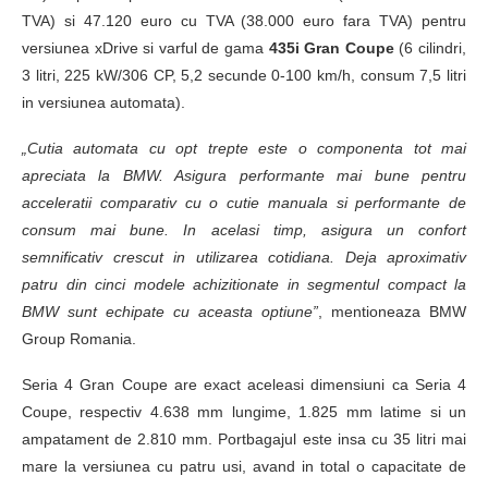
TVA) si 47.120 euro cu TVA (38.000 euro fara TVA) pentru
versiunea xDrive si varful de gama
435i Gran Coupe
(6 cilindri,
3 litri, 225 kW/306 CP, 5,2 secunde 0-100 km/h, consum 7,5 litri
in versiunea automata).
„Cutia automata cu opt trepte este o componenta tot mai
apreciata la BMW. Asigura performante mai bune pentru
acceleratii comparativ cu o cutie manuala si performante de
consum mai bune. In acelasi timp, asigura un confort
semnificativ crescut in utilizarea cotidiana. Deja aproximativ
patru din cinci modele achizitionate in segmentul compact la
BMW sunt echipate cu aceasta optiune”
, mentioneaza BMW
Group Romania.
Seria 4 Gran Coupe are exact aceleasi dimensiuni ca Seria 4
Coupe, respectiv 4.638 mm lungime, 1.825 mm latime si un
ampatament de 2.810 mm. Portbagajul este insa cu 35 litri mai
mare la versiunea cu patru usi, avand in total o capacitate de