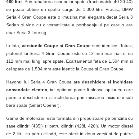
480 litri
. Prin rabatarea scaunelor spate (fractionabile 40:20:40)
se poate obtine un spatiu cargo de 1.300 litri. Practic, BMW
Seria 4 Gran Coupe este o limuzina mai eleganta decat Seria 3
Sedan si vine cu o versatilitate a portbagajului pe care o are
doar Seria 3 Touring.
In fata,
versiunile Coupe si Gran Coupe
sunt identice. Totusi,
plafonul lui Seria 4 Gran Coupe este cu 12 mm mai inalt si cu
112 mm mai lung, spre spate. Ecartamentul fata de 1.594 mm si
cel spate de 1.594 mm este identic la Coupe si Gran Coupe.
Hayonul lui Seria 4 Gran Coupe are
deschidere si inchidere
comandate electric
, iar optional poate fi aleasa optiunea care
permite deschiderea si inchiderea prin miscarea piciorului sub
bara spate (Smart Opener).
Gama de motorizari este formata din propulsoare pe benzina cu
sase cilindri (435i) si patru cilindri (428i, 420i). Un motor diesel
de 2 litri, cu patru cilindri, este oferit in doua versiuni de putere