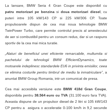
La lansare, BMW Seria 4 Gran Coupe este disponibil cu
patru motorizari pe benzina
si
doua motorizari diesel
, cu
puteri intre 105 kW/143 CP si 225 kW/306 CP. Toate
propulsoarele dispun de cea mai noua tehnologie BMW
TwinPower Turbo, care permite controlul precis al amestecului
de aer si combustibil pentru un consum redus, dar si un raspuns
sportiv de la cea mai mica turatie.
„Alaturi de beneficiul unei eficiente remarcabile, multumita si
pachetului de tehnologii BMW EfficientDynamics, toate
motoarele indeplinesc standardele EU6 in privinta emisiilor, ceea
ce elimina costurile pentru timbrul de mediu la inmatriculare”
, a
anuntat BMW Group Romania, intr-un comunicat de presa.
Cea mai accesibila versiune este
BMW 418d Gran Coupe
,
disponibila pentru
38.564 euro cu TVA
(31.100 euro fara TVA).
Aceasta dispune de un propulsor diesel de 2 litri si 105 kW/143
CP pentru a asigura o acceleratie 0-100 km/h in 9,2 secunde