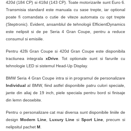
420d (184 CP) si 418d (143 CP). Toate motorizarile sunt Euro 6.
Transmisia standard este manuala cu sase trepte, iar optional
poate fi comandata o cutie de viteze automata cu opt trepte
(Steptronic). Evident, ansamblul de tehnologii EfficientDynamics
este nelipsit si de pe Seria 4 Gran Coupe, pentru a reduce
consumul si emisiile.
Pentru 428i Gran Coupe si 420d Gran Coupe este disponibila
tractiunea integrala
xDrive
. Tot optionale sunt si farurile cu
tehnologie LED si sistemul Head-Up Display.
BMW Seria 4 Gran Coupe intra si in programul de personalizare
Individual
al BMW, fiind astfel disponibile patru culori speciale,
jante din aliaj de 19 inch, piele speciala pentru bord si finisaje
din lemn deosebite.
Pentru o personalizare cat mai diversa sunt disponibile liniile de
design
Modern Line
,
Luxury Line
si
Sport Line
, precum si
nelipsitul pachet
M
.