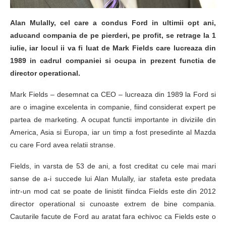
Alan Mulally, cel care a condus Ford in ultimii opt ani,
aducand compania de pe pierderi, pe profit, se retrage la 1
iulie, iar locul ii va fi luat de Mark Fields care lucreaza din
1989 in cadrul companiei si ocupa in prezent functia de
director operational.
Mark Fields – desemnat ca CEO – lucreaza din 1989 la Ford si
are o imagine excelenta in companie, fiind considerat expert pe
partea de marketing. A ocupat functii importante in diviziile din
America, Asia si Europa, iar un timp a fost presedinte al Mazda
cu care Ford avea relatii stranse.
Fields, in varsta de 53 de ani, a fost creditat cu cele mai mari
sanse de a-i succede lui Alan Mulally, iar stafeta este predata
intr-un mod cat se poate de linistit fiindca Fields este din 2012
director operational si cunoaste extrem de bine compania.
Cautarile facute de Ford au aratat fara echivoc ca Fields este o