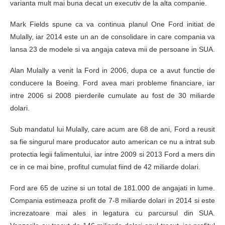
varianta mult mai buna decat un executiv de la alta companie.
Mark Fields spune ca va continua planul One Ford initiat de
Mulally, iar 2014 este un an de consolidare in care compania va
lansa 23 de modele si va angaja cateva mii de persoane in SUA.
Alan Mulally a venit la Ford in 2006, dupa ce a avut functie de
conducere la Boeing. Ford avea mari probleme financiare, iar
intre 2006 si 2008 pierderile cumulate au fost de 30 miliarde
dolari.
Sub mandatul lui Mulally, care acum are 68 de ani, Ford a reusit
sa fie singurul mare producator auto american ce nu a intrat sub
protectia legii falimentului, iar intre 2009 si 2013 Ford a mers din
ce in ce mai bine, profitul cumulat fiind de 42 miliarde dolari.
Ford are 65 de uzine si un total de 181.000 de angajati in lume.
Compania estimeaza profit de 7-8 miliarde dolari in 2014 si este
increzatoare mai ales in legatura cu parcursul din SUA.