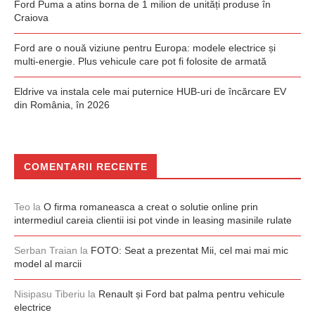
Ford Puma a atins borna de 1 milion de unități produse în
Craiova
Ford are o nouă viziune pentru Europa: modele electrice și
multi-energie. Plus vehicule care pot fi folosite de armată
Eldrive va instala cele mai puternice HUB-uri de încărcare EV
din România, în 2026
COMENTARII RECENTE
Teo
la
O firma romaneasca a creat o solutie online prin
intermediul careia clientii isi pot vinde in leasing masinile rulate
Serban Traian
la
FOTO: Seat a prezentat Mii, cel mai mai mic
model al marcii
Nisipasu Tiberiu
la
Renault și Ford bat palma pentru vehicule
electrice