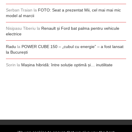
Serban Traian
la
FOTO: Seat a prezentat Mii, cel mai mai mic
model al marcii
Nisipasu Tiberiu
la
Renault și Ford bat palma pentru vehicule
electrice
Radu
la
POWER CUBE 150 – „cubul cu energie” – a fost lansat
la București
Sorin
la
Mașina hibridă: între soluție optimă și… inutilitate