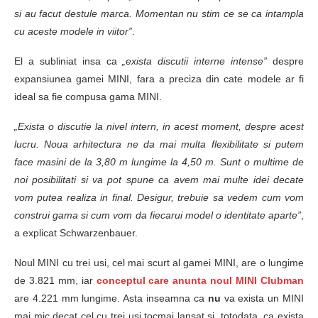
si au facut destule marca. Momentan nu stim ce se ca intampla
cu aceste modele in viitor”
.
El a subliniat insa ca
„exista discutii interne intense”
despre
expansiunea gamei MINI, fara a preciza din cate modele ar fi
ideal sa fie compusa gama MINI.
„Exista o discutie la nivel intern, in acest moment, despre acest
lucru. Noua arhitectura ne da mai multa flexibilitate si putem
face masini de la 3,80 m lungime la 4,50 m. Sunt o multime de
noi posibilitati si va pot spune ca avem mai multe idei decate
vom putea realiza in final. Desigur, trebuie sa vedem cum vom
construi gama si cum vom da fiecarui model o identitate aparte”
,
a explicat Schwarzenbauer.
Noul MINI cu trei usi, cel mai scurt al gamei MINI, are o lungime
de 3.821 mm, iar
conceptul care anunta noul MINI Clubman
are 4.221 mm lungime. Asta inseamna ca
nu
va exista un MINI
mai mic decat cel cu trei usi tocmai lansat si, totodata, ca exista