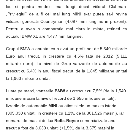
loc si pentru modele mai lungi decat viitorul Clubman.
„Privilegiul” de a fi cel mai lung MINI s-ar putea sa-i revina
viitoarei generatii Countryman (4.097 mm lungime in prezent).
Pentru a avea o comparatie mai clara in minte, retineti ca
actualul BMW X1 are 4.477 mm lungime.
Grupul BMW a anuntat ca a avut un profit net de 5,340 miliarde
Euro anul trecut, in crestere cu 4,5% fata de 2012 (5,111
miliarde euro). La nivel de Grup vanzarile de automobile au
crescut cu 6,4% in anul fiscal trecut, de la 1,845 milioane unitati
la 1,963 milioane unitati.
Luate pe marci, vanzarile
BMW
au crescut cu 7,5% (de la 1,540
milioane masini la nivelul record de 1,655 milioane unitati),
livrarile de automobile
MINI
au atins si ele un maxim istoric
(305.030 unitati, in crestere cu 1,2%, de la 301.526 masini), iar
numarul de masini de lux
Rolls-Royce
comercializate anul
trecut a fost de 3.630 unitati (+1,5%, de la 3.575 masini in