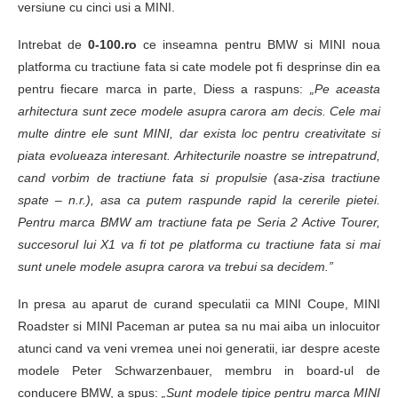
versiune cu cinci usi a MINI.
Intrebat de
0-100.ro
ce inseamna pentru BMW si MINI noua
platforma cu tractiune fata si cate modele pot fi desprinse din ea
pentru fiecare marca in parte, Diess a raspuns:
„Pe aceasta
arhitectura sunt zece modele asupra carora am decis. Cele mai
multe dintre ele sunt MINI, dar exista loc pentru creativitate si
piata evolueaza interesant. Arhitecturile noastre se intrepatrund,
cand vorbim de tractiune fata si propulsie (asa-zisa tractiune
spate – n.r.), asa ca putem raspunde rapid la cererile pietei.
Pentru marca BMW am tractiune fata pe Seria 2 Active Tourer,
succesorul lui X1 va fi tot pe platforma cu tractiune fata si mai
sunt unele modele asupra carora va trebui sa decidem.”
In presa au aparut de curand speculatii ca MINI Coupe, MINI
Roadster si MINI Paceman ar putea sa nu mai aiba un inlocuitor
atunci cand va veni vremea unei noi generatii, iar despre aceste
modele Peter Schwarzenbauer, membru in board-ul de
conducere BMW, a spus:
„Sunt modele tipice pentru marca MINI