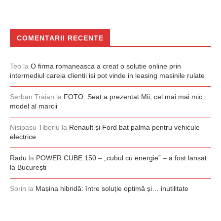
COMENTARII RECENTE
Teo
la
O firma romaneasca a creat o solutie online prin
intermediul careia clientii isi pot vinde in leasing masinile rulate
Serban Traian
la
FOTO: Seat a prezentat Mii, cel mai mai mic
model al marcii
Nisipasu Tiberiu
la
Renault și Ford bat palma pentru vehicule
electrice
Radu
la
POWER CUBE 150 – „cubul cu energie” – a fost lansat
la București
Sorin
la
Mașina hibridă: între soluție optimă și… inutilitate