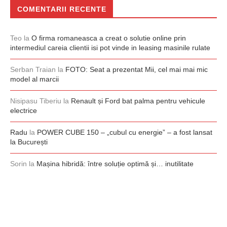
COMENTARII RECENTE
Teo
la
O firma romaneasca a creat o solutie online prin
intermediul careia clientii isi pot vinde in leasing masinile rulate
Serban Traian
la
FOTO: Seat a prezentat Mii, cel mai mai mic
model al marcii
Nisipasu Tiberiu
la
Renault și Ford bat palma pentru vehicule
electrice
Radu
la
POWER CUBE 150 – „cubul cu energie” – a fost lansat
la București
Sorin
la
Mașina hibridă: între soluție optimă și… inutilitate