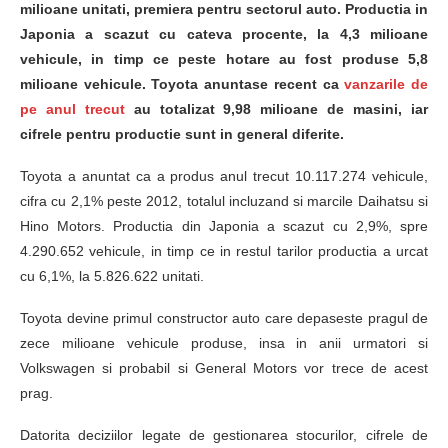
milioane unitati, premiera pentru sectorul auto. Productia in
Japonia a scazut cu cateva procente, la 4,3 milioane
vehicule, in timp ce peste hotare au fost produse 5,8
milioane vehicule. Toyota anuntase recent ca
vanzarile de
pe anul trecut
au totalizat 9,98 milioane de masini, iar
cifrele pentru productie sunt in general diferite.
Toyota a anuntat ca a produs anul trecut 10.117.274 vehicule,
cifra cu 2,1% peste 2012, totalul incluzand si marcile Daihatsu si
Hino Motors. Productia din Japonia a scazut cu 2,9%, spre
4.290.652 vehicule, in timp ce in restul tarilor productia a urcat
cu 6,1%, la 5.826.622 unitati.
Toyota devine primul constructor auto care depaseste pragul de
zece milioane vehicule produse, insa in anii urmatori si
Volkswagen si probabil si General Motors vor trece de acest
prag.
Datorita deciziilor legate de gestionarea stocurilor, cifrele de