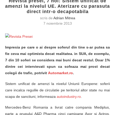
Revista presei, 7 noi: Sistem unificat de
amenzi la nivelul UE. Aterizare cu parasuta
direct intr-o decapotabila
scris de
Adrian Mitrea
7 noiembrie 2013
Impresia pe care o ai despre soferul din tine s-ar putea sa
fie ceva mai optimista decat realitatea. in SUA, de exemplu,
7 din 10 soferi se considera mai buni decat restul. Doar 1%
dintre cei intervievati spun ca sofeaza mai prost decat
colegii de trafic, potrivit
Automarket.ro
.
Sistem unificat de amenzi la nivelul Uniunii Europene: soferii
care incalca regulile de circulatie pe teritoriul altor state nu mai
scapa de sanctiuni, informeaza
autoindustry.ro
.
Mercedes-Benz Romania a livrat catre compania Mediplus,
parte a grupului A&D Pharma cinci camioane Axor si Actros.