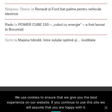
Nisipasu Tiberiu
la
Renault și Ford bat palma pentru vehicule
electrice
Radu
la
POWER CUBE 150 – „cubul cu energie” – a fost lansat
la București
Sorin
la
Mașina hibridă: între soluție optimă și… inutilitate
We use cookies to ensure that we give you the best
experience on our website. If you continue to use this site we
will assume that you are happy with it.