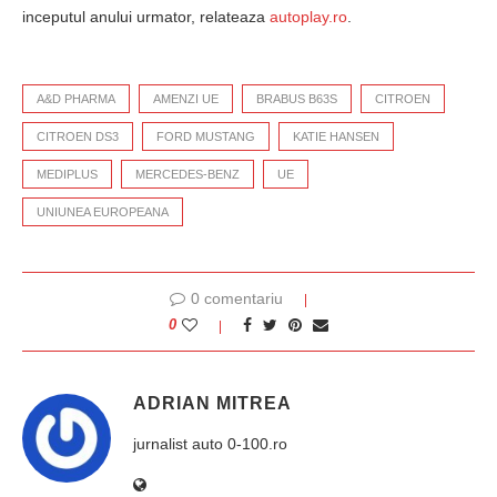
inceputul anului urmator, relateaza
autoplay.ro
.
A&D PHARMA
AMENZI UE
BRABUS B63S
CITROEN
CITROEN DS3
FORD MUSTANG
KATIE HANSEN
MEDIPLUS
MERCEDES-BENZ
UE
UNIUNEA EUROPEANA
0 comentariu
0
ADRIAN MITREA
jurnalist auto 0-100.ro