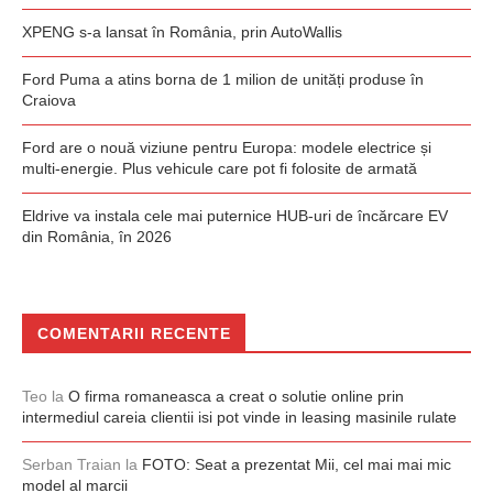
XPENG s-a lansat în România, prin AutoWallis
Ford Puma a atins borna de 1 milion de unități produse în
Craiova
Ford are o nouă viziune pentru Europa: modele electrice și
multi-energie. Plus vehicule care pot fi folosite de armată
Eldrive va instala cele mai puternice HUB-uri de încărcare EV
din România, în 2026
COMENTARII RECENTE
Teo
la
O firma romaneasca a creat o solutie online prin
intermediul careia clientii isi pot vinde in leasing masinile rulate
Serban Traian
la
FOTO: Seat a prezentat Mii, cel mai mai mic
model al marcii