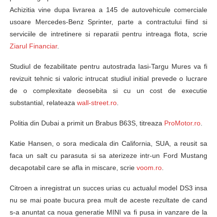
Achizitia vine dupa livrarea a 145 de autovehicule comerciale
usoare Mercedes-Benz Sprinter, parte a contractului fiind si
serviciile de intretinere si reparatii pentru intreaga flota, scrie
Ziarul Financiar
.
Studiul de fezabilitate pentru autostrada Iasi-Targu Mures va fi
revizuit tehnic si valoric intrucat studiul initial prevede o lucrare
de o complexitate deosebita si cu un cost de executie
substantial, relateaza
wall-street.ro
.
Politia din Dubai a primit un Brabus B63S, titreaza
ProMotor.ro
.
Katie Hansen, o sora medicala din California, SUA, a reusit sa
faca un salt cu parasuta si sa aterizeze intr-un Ford Mustang
decapotabil care se afla in miscare, scrie
voom.ro
.
Citroen a inregistrat un succes urias cu actualul model DS3 insa
nu se mai poate bucura prea mult de aceste rezultate de cand
s-a anuntat ca noua generatie MINI va fi pusa in vanzare de la