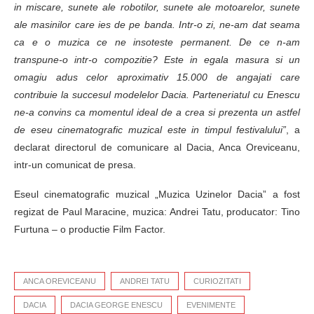
in miscare, sunete ale robotilor, sunete ale motoarelor, sunete
ale masinilor care ies de pe banda. Intr-o zi, ne-am dat seama
ca e o muzica ce ne insoteste permanent. De ce n-am
transpune-o intr-o compozitie? Este in egala masura si un
omagiu adus celor aproximativ 15.000 de angajati care
contribuie la succesul modelelor Dacia. Parteneriatul cu Enescu
ne-a convins ca momentul ideal de a crea si prezenta un astfel
de eseu cinematografic muzical este in timpul festivalului”
, a
declarat directorul de comunicare al Dacia, Anca Oreviceanu,
intr-un comunicat de presa.
Eseul cinematografic muzical „Muzica Uzinelor Dacia” a fost
regizat de Paul Maracine, muzica: Andrei Tatu, producator: Tino
Furtuna – o productie Film Factor.
ANCA OREVICEANU
ANDREI TATU
CURIOZITATI
DACIA
DACIA GEORGE ENESCU
EVENIMENTE