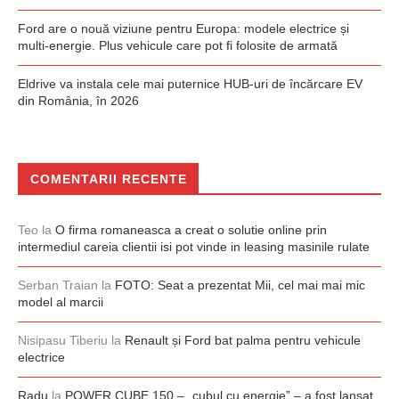
Ford are o nouă viziune pentru Europa: modele electrice și
multi-energie. Plus vehicule care pot fi folosite de armată
Eldrive va instala cele mai puternice HUB-uri de încărcare EV
din România, în 2026
COMENTARII RECENTE
Teo
la
O firma romaneasca a creat o solutie online prin
intermediul careia clientii isi pot vinde in leasing masinile rulate
Serban Traian
la
FOTO: Seat a prezentat Mii, cel mai mai mic
model al marcii
Nisipasu Tiberiu
la
Renault și Ford bat palma pentru vehicule
electrice
Radu
la
POWER CUBE 150 – „cubul cu energie” – a fost lansat