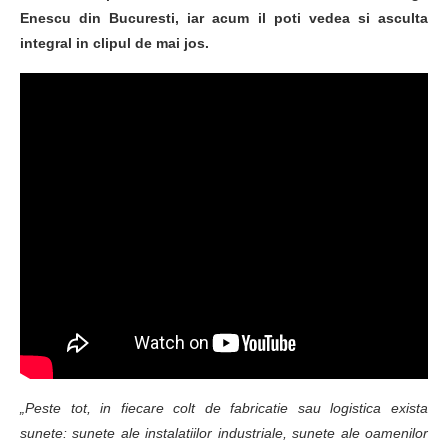
Enescu din Bucuresti, iar acum il poti vedea si asculta
integral in clipul de mai jos.
„Peste tot, in fiecare colt de fabricatie sau logistica exista
sunete: sunete ale instalatiilor industriale, sunete ale oamenilor