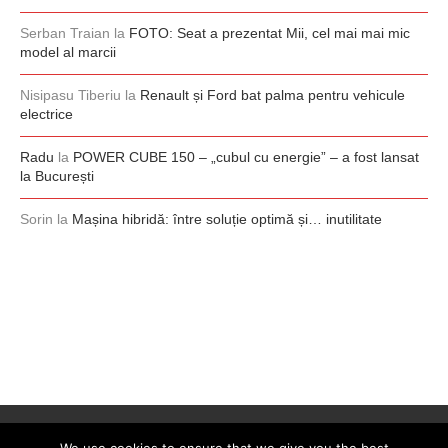
Serban Traian
la
FOTO: Seat a prezentat Mii, cel mai mai mic
model al marcii
Nisipasu Tiberiu
la
Renault și Ford bat palma pentru vehicule
electrice
Radu
la
POWER CUBE 150 – „cubul cu energie” – a fost lansat
la București
Sorin
la
Mașina hibridă: între soluție optimă și… inutilitate