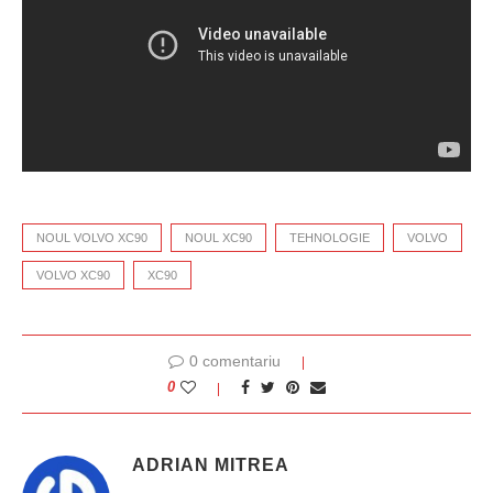
NOUL VOLVO XC90
NOUL XC90
TEHNOLOGIE
VOLVO
VOLVO XC90
XC90
0 comentariu
0
ADRIAN MITREA