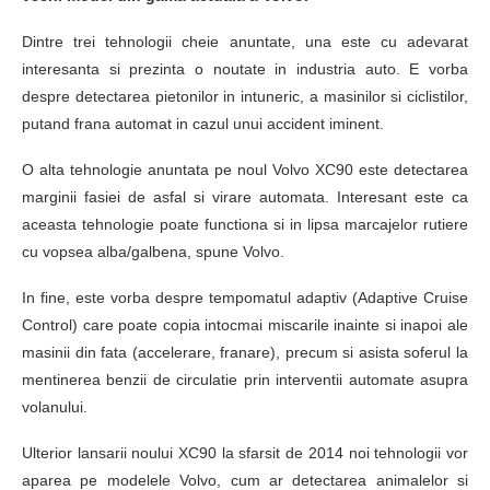
Dintre trei tehnologii cheie anuntate, una este cu adevarat
interesanta si prezinta o noutate in industria auto. E vorba
despre detectarea pietonilor in intuneric, a masinilor si ciclistilor,
putand frana automat in cazul unui accident iminent.
O alta tehnologie anuntata pe noul Volvo XC90 este detectarea
marginii fasiei de asfal si virare automata. Interesant este ca
aceasta tehnologie poate functiona si in lipsa marcajelor rutiere
cu vopsea alba/galbena, spune Volvo.
In fine, este vorba despre tempomatul adaptiv (Adaptive Cruise
Control) care poate copia intocmai miscarile inainte si inapoi ale
masinii din fata (accelerare, franare), precum si asista soferul la
mentinerea benzii de circulatie prin interventii automate asupra
volanului.
Ulterior lansarii noului XC90 la sfarsit de 2014 noi tehnologii vor
aparea pe modelele Volvo, cum ar detectarea animalelor si