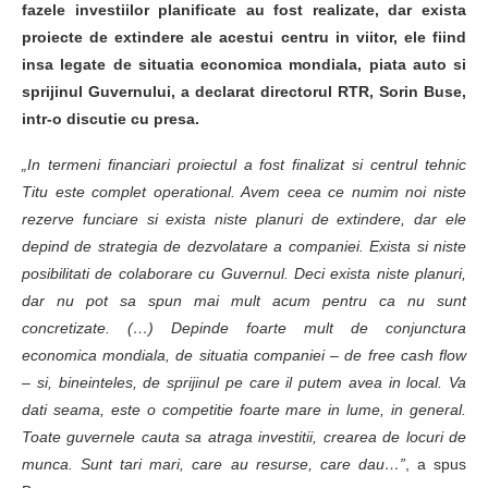
fazele investiilor planificate au fost realizate, dar exista
proiecte de extindere ale acestui centru in viitor, ele fiind
insa legate de situatia economica mondiala, piata auto si
sprijinul Guvernului, a declarat directorul RTR, Sorin Buse,
intr-o discutie cu presa.
„In termeni financiari proiectul a fost finalizat si centrul tehnic
Titu este complet operational. Avem ceea ce numim noi niste
rezerve funciare si exista niste planuri de extindere, dar ele
depind de strategia de dezvolatare a companiei. Exista si niste
posibilitati de colaborare cu Guvernul. Deci exista niste planuri,
dar nu pot sa spun mai mult acum pentru ca nu sunt
concretizate. (…) Depinde foarte mult de conjunctura
economica mondiala, de situatia companiei – de free cash flow
– si, bineinteles, de sprijinul pe care il putem avea in local. Va
dati seama, este o competitie foarte mare in lume, in general.
Toate guvernele cauta sa atraga investitii, crearea de locuri de
munca. Sunt tari mari, care au resurse, care dau…”
, a spus