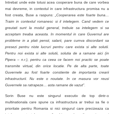
Intrebat unde este totusi acea cooperare buna de care vorbea
mai devreme, in contextul in care infrastructura promisa nu a
fost creata, Buse a raspuns:
„Cooperarea este foarte buna…
Traim in contextul romanesc si il intelegem. Cand vedem ce
greutati sunt la modul general, trebuie sa intelegem si sa
acceptam treaba aceasta. In momentul in care Guvernul are
probleme in a plati pensii, salarii, pare cumva discordant sa
presezi pentru niste lucruri pentru care exista si alte solutii.
Pentru noi exista si alte solutii, solutia de a ramane aici (in
Pipera – n.r.), pentru ca ceea ce facem noi practic se poate
transmite virtual, din orice locatie. Pe de alta parte, toate
Guvernele au fost foarte constiente de importanta crearii
infrastructurii. Nu este o noutate. In ce masura vor reusi
Guvernele sa ratrapeze… asta ramane de vazut”
.
Sorin Buse nu este singurul executiv de top dintr-o
multinationala care spune ca infrastructura ar trebui sa fie o
prioritate pentru Romania si nici singurul care precizeaza ca