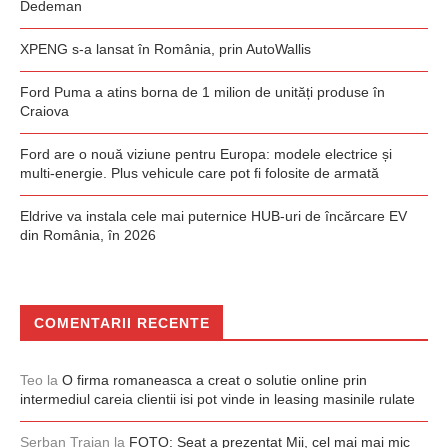
Dedeman
XPENG s-a lansat în România, prin AutoWallis
Ford Puma a atins borna de 1 milion de unități produse în
Craiova
Ford are o nouă viziune pentru Europa: modele electrice și
multi-energie. Plus vehicule care pot fi folosite de armată
Eldrive va instala cele mai puternice HUB-uri de încărcare EV
din România, în 2026
COMENTARII RECENTE
Teo
la
O firma romaneasca a creat o solutie online prin
intermediul careia clientii isi pot vinde in leasing masinile rulate
Serban Traian
la
FOTO: Seat a prezentat Mii, cel mai mai mic