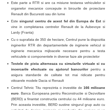
Este parte a RTR si are ca misiune testarea vehiculelor si
organelor mecanice concepute in birourile de proiectare
Renault din Bucuresti sau din lume
Este
singurul centru de acest fel din Europa de Est
si
vine in completarea centrelor Renault de la Aubevoye si
Lardy (Franta)
Cu o suprafata de 350 de hectare, Centrul pune la dispozitia
inginerilor RTR din departamentele de inginerie vehicul si
inginerie mecanica mijloacele necesare pentru a testa
vehiculele si componentele in diverse faze ale proiectelor
Testele de pista alterneaza cu simularile virtuale si cu
incercarile efectuate cu ajutorul bancurilor
pentru a
asigura standarde de calitate tot mai ridicate pentru
viitoarele modele Dacia si Renault
Centrul Tehnic Titu reprezinta o investitie de
166 milioane
euro
. Banca Europeana pentru Reconstructie si Dezvoltare
(BERD) a finantat constructia centrului cu 44 milioane euro.
Prin aceasta investitie, BERD sustine singurul grup auto cu