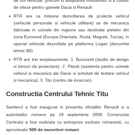
de noi vehicule, precum si adaptarea motoarelor si a cutiilor
de viteze pentru gamele Dacia si Renault
RTR are ca misiune dezvoltarea de proiecte vehicul
(vehicule personale si vehicule utilitare) se de mecanica
fabricate in uzinele din regiune sau destinate pietelor din
zona Euromed (Europa Orientala, Rusia, Magreb, Turcia), in
special vehicule dezvoltate pe platforma Logan (denumita
tehnic B0)
RTR are trei amplasamente: 1. Bucuresti (studio de design
si birouri de proiectare); 2. Pitesti (asistenta pentru uzinele
vehicul si mecanica ale Dacia si activitati de testare vehicul
si mecanica); 3. Titu (centru de incercari)
Constructia Centrului Tehnic Titu
Santierul a fost inaugurat in prezenta oficialilor Renault si a
autoritatilor romane pe 18 septembrie 2008. Constructia
Centrului a fost realizata cu antreprize exclusiv romanesti, cu
aproximativ
500 de muncitori romani
.