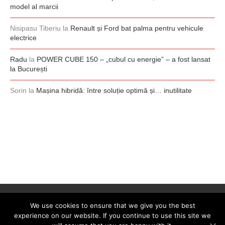
model al marcii
Nisipasu Tiberiu
la
Renault și Ford bat palma pentru vehicule
electrice
Radu
la
POWER CUBE 150 – „cubul cu energie” – a fost lansat
la București
Sorin
la
Mașina hibridă: între soluție optimă și… inutilitate
We use cookies to ensure that we give you the best
experience on our website. If you continue to use this site we