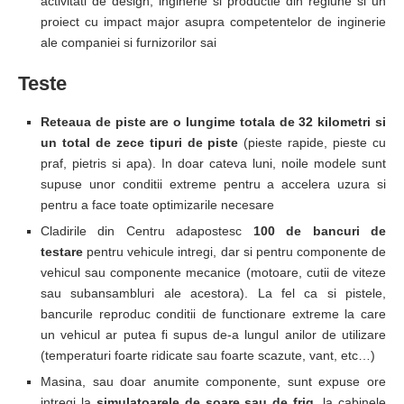
activitati de design, inginerie si productie din regiune si un
proiect cu impact major asupra competentelor de inginerie
ale companiei si furnizorilor sai
Teste
Reteaua de piste are o lungime totala de 32 kilometri si
un total de zece tipuri de piste
(pieste rapide, pieste cu
praf, pietris si apa). In doar cateva luni, noile modele sunt
supuse unor conditii extreme pentru a accelera uzura si
pentru a face toate optimizarile necesare
Cladirile din Centru adapostesc
100 de bancuri de
testare
pentru vehicule intregi, dar si pentru componente de
vehicul sau componente mecanice (motoare, cutii de viteze
sau subansambluri ale acestora). La fel ca si pistele,
bancurile reproduc conditii de functionare extreme la care
un vehicul ar putea fi supus de-a lungul anilor de utilizare
(temperaturi foarte ridicate sau foarte scazute, vant, etc…)
Masina, sau doar anumite componente, sunt expuse ore
intregi la
simulatoarele de soare sau de frig
, la cabinele