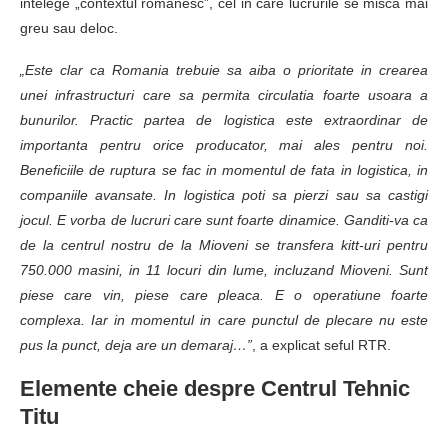
intelege „contextul romanesc”, cel in care lucrurile se misca mai
greu sau deloc.
„Este clar ca Romania trebuie sa aiba o prioritate in crearea
unei infrastructuri care sa permita circulatia foarte usoara a
bunurilor. Practic partea de logistica este extraordinar de
importanta pentru orice producator, mai ales pentru noi.
Beneficiile de ruptura se fac in momentul de fata in logistica, in
companiile avansate. In logistica poti sa pierzi sau sa castigi
jocul. E vorba de lucruri care sunt foarte dinamice. Ganditi-va ca
de la centrul nostru de la Mioveni se transfera kitt-uri pentru
750.000 masini, in 11 locuri din lume, incluzand Mioveni. Sunt
piese care vin, piese care pleaca. E o operatiune foarte
complexa. Iar in momentul in care punctul de plecare nu este
pus la punct, deja are un demaraj…”
, a explicat seful RTR.
Elemente cheie despre Centrul Tehnic
Titu