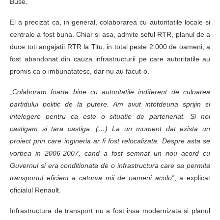
Buse.
El a precizat ca, in general, colaborarea cu autoritatile locale si
centrale a fost buna. Chiar si asa, admite seful RTR, planul de a
duce toti angajatii RTR la Titu, in total peste 2.000 de oameni, a
fost abandonat din cauza infrastructurii pe care autoritatile au
promis ca o imbunatatesc, dar nu au facut-o.
„Colaboram foarte bine cu autoritatile indiferent de culoarea
partidului politic de la putere. Am avut intotdeuna sprijin si
intelegere pentru ca este o situatie de parteneriat. Si noi
castigam si tara castiga. (…) La un moment dat exista un
proiect prin care ingineria ar fi fost relocalizata. Despre asta se
vorbea in 2006-2007, cand a fost semnat un nou acord cu
Guvernul si era conditionata de o infrastructura care sa permita
transportul eficient a catorva mii de oameni acolo”
, a explicat
oficialul Renault.
Infrastructura de transport nu a fost insa modernizata si planul