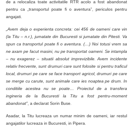
de a relocaliza toate activitatile RTR acolo a fost abandonat
pentru ca „transportul poate fi o aventura”, periculos pentru
angajati.
„Avem deja o experienta concreta: cei 456 de oameni care vin
(la Titu – n.r.), jumatate din Bucuresti si jumatate din Pitesti. Va
spun ca transportul poate fi o aventura. (…) Noi totusi vrem sa
ne axam pe facut masini, nu pe transportat oameni. Se intampla
– nu exagerez – situatii absolut imprevizibile. Avem incidente
relativ frecvente, sunt drumuri care sunt folosite si pentru traficul
local, drumuri pe care se face transport agricol, drumuri pe care
se merge cu carute, sunt animale care ies noaptea pe drum. In
conditiile acestea nu se poate… Proiectul de a transfera
ingineria de la Bucuresti la Titu a fost pentru-moment
abandonat”
, a declarat Sorin Buse.
Asadar, la Titu lucreaza un numar minim de oameni, iar restul
angajatilor lucreaza in Bucuresti, in Pipera.