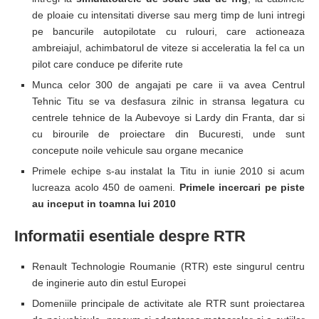
de ploaie cu intensitati diverse sau merg timp de luni intregi
pe bancurile autopilotate cu rulouri, care actioneaza
ambreiajul, achimbatorul de viteze si acceleratia la fel ca un
pilot care conduce pe diferite rute
Munca celor 300 de angajati pe care ii va avea Centrul
Tehnic Titu se va desfasura zilnic in stransa legatura cu
centrele tehnice de la Aubevoye si Lardy din Franta, dar si
cu birourile de proiectare din Bucuresti, unde sunt
concepute noile vehicule sau organe mecanice
Primele echipe s-au instalat la Titu in iunie 2010 si acum
lucreaza acolo 450 de oameni.
Primele incercari pe piste
au inceput in toamna lui 2010
Informatii esentiale despre RTR
Renault Technologie Roumanie (RTR) este singurul centru
de inginerie auto din estul Europei
Domeniile principale de activitate ale RTR sunt proiectarea