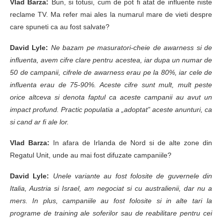
Vlad Barza:
Bun, si totusi, cum de pot fi atat de influente niste
reclame TV. Ma refer mai ales la numarul mare de vieti despre
care spuneti ca au fost salvate?
David Lyle:
Ne bazam pe masuratori-cheie de awarness si de
influenta, avem cifre clare pentru acestea, iar dupa un numar de
50 de campanii, cifrele de awarness erau pe la 80%, iar cele de
influenta erau de 75-90%. Aceste cifre sunt mult, mult peste
orice altceva si denota faptul ca aceste campanii au avut un
impact profund. Practic populatia a „adoptat” aceste anunturi, ca
si cand ar fi ale lor.
Vlad Barza:
In afara de Irlanda de Nord si de alte zone din
Regatul Unit, unde au mai fost difuzate campaniile?
David Lyle:
Unele variante au fost folosite de guvernele din
Italia, Austria si Israel, am negociat si cu australienii, dar nu a
mers. In plus, campaniile au fost folosite si in alte tari la
programe de training ale soferilor sau de reabilitare pentru cei