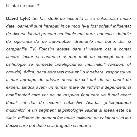
fiti atat de exact?
David Lyle:
Se fac studii de influenta si se colecteaza multe
date, oamenii sunt intrebati in ce mod le-a fost sofatul influentat
de diverse lucruri precum sentintele mai dure, educatia, dotarile
de siguranta de pe automobile, drumurile mai bune, dar si
campaniile TV. Folosim aceste date si vedem cat a contat
fiecare factor si conteaza si mai mult un concept care in
psihologie se numeste „intelepciunea multimilor” (wisdom of
crowds). Adica, daca adresezi multumii o intrebare, raspunsul va
fi mai aproape de adevar decat de cel dat de un panel de
experti, fiindca avem un numar mare de indivizi independenti si
neinfluentati care vor da un raspuns final care va fi mai exact
decat cel dat de experti subiectivi. Asadar „intelepciunea
multimilor” e un segment al psihologiei validat si ideea este ca
zilnic, milioane de oameni fac multe milioane de calatorii si ei iau
decizii care pot duce si la tragedie si moarte.