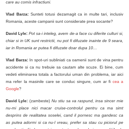
care au comis infractiuni.
Vlad Barza:
Sunteti totusi dezamagit ca in multe tari, inclusiv
Romania, aceste campanii sunt considerate prea socante?
David Lyle:
Pot sa-i inteleg, avem de-a face cu diferite culturi si,
chiar si in UK sunt restrictii, nu pot fi difuzate inainte de 9 seara,
iar in Romania ar putea fi difuzate doar dupa 10…
Vlad Barza:
In spot-uri subliniati ca oamenii sunt de vina pentru
accidente si ca nu trebuie sa cautam alte scuze. Ei bine, cum
vedeti eliminarea totala a factorului uman din problema, iar aici
ma refer la masinile care se conduc singure, cum ar fi
cea a
Google
?
David Lyle:
(zambeste)
Nu stiu sa va raspund, insa sincer mie
nu-mi place nici macar cruise-controlul pentru ca ma simt
desprins de realitatea soselei, cand il pornesc ma gandesc ca
as putea adormi si ca nu-l vreau, prefer sa stau cu piciorul pe