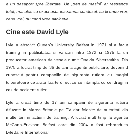
e un pasaport spre libertate. Un „tren de masini” ar restrange
totul, mai ales ca exact asta inseamna condusul: sa fii unde vrei,
cand vrei, nu cand vrea altcineva.
Cine este David Lyle
Lyle a absolvit Queen’s University Belfast in 1971 si a facut
training in publicitatea si vanzari intre 1972 si 1975 la un
producator american de vesela numit Oneida Silversmiths. Din
1975 a lucrat timp de 36 de ani la agentii publicitare, devenind
cunoscut pentru campaniile de siguranta rutiera cu imagini
tulburatoare ce arata foarte direct ce se intampla cu cei dragi in
caz de accident rutier.
Lyle a creat timp de 17 ani campanii de siguranta rutiera
difuzate in Marea Britanie pe TV dar folosite de autoritati din
multe tari in actiuni de training. A lucrat mult timp la agentia
McCann-Erickson Belfast care din 2004 a fost rebranduita
LyleBailie International.