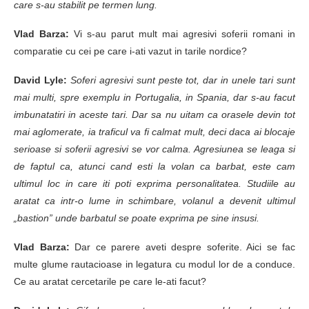
care s-au stabilit pe termen lung.
Vlad Barza:
Vi s-au parut mult mai agresivi soferii romani in
comparatie cu cei pe care i-ati vazut in tarile nordice?
David Lyle:
Soferi agresivi sunt peste tot, dar in unele tari sunt
mai multi, spre exemplu in Portugalia, in Spania, dar s-au facut
imbunatatiri in aceste tari. Dar sa nu uitam ca orasele devin tot
mai aglomerate, ia traficul va fi calmat mult, deci daca ai blocaje
serioase si soferii agresivi se vor calma. Agresiunea se leaga si
de faptul ca, atunci cand esti la volan ca barbat, este cam
ultimul loc in care iti poti exprima personalitatea. Studiile au
aratat ca intr-o lume in schimbare, volanul a devenit ultimul
„bastion” unde barbatul se poate exprima pe sine insusi.
Vlad Barza:
Dar ce parere aveti despre soferite. Aici se fac
multe glume rautacioase in legatura cu modul lor de a conduce.
Ce au aratat cercetarile pe care le-ati facut?