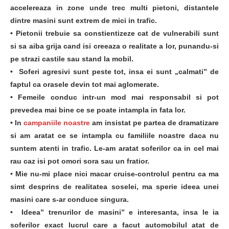
accelereaza in zone unde trec multi pietoni, distantele
dintre masini sunt extrem de mici in trafic.
• Pietonii trebuie sa constientizeze cat de vulnerabili sunt
si sa aiba grija cand isi creeaza o realitate a lor, punandu-si
pe strazi castile sau stand la mobil.
• Soferi agresivi sunt peste tot, insa ei sunt „calmati” de
faptul ca orasele devin tot mai aglomerate.
• Femeile conduc intr-un mod mai responsabil si pot
prevedea mai bine ce se poate intampla in fata lor.
• In
campaniile noastre
am insistat pe partea de dramatizare
si am aratat ce se intampla cu familiile noastre daca nu
suntem atenti in trafic. Le-am aratat soferilor ca in cel mai
rau caz isi pot omori sora sau un fratior.
•
Mie nu-mi place nici macar cruise-controlul pentru ca ma
simt desprins de realitatea soselei, ma sperie ideea unei
masini care s-ar conduce singura.
• Ideea” trenurilor de masini” e interesanta, insa le ia
soferilor exact lucrul care a facut automobilul atat de