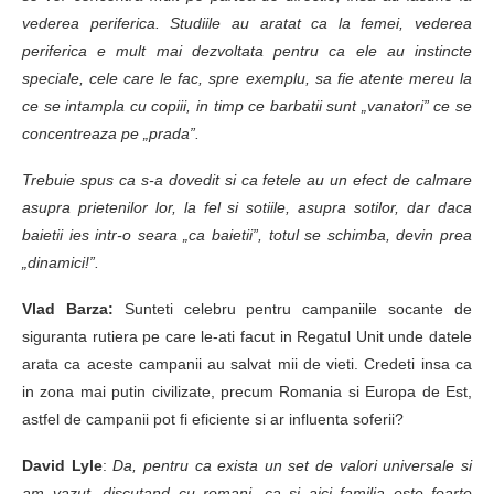
vederea periferica. Studiile au aratat ca la femei, vederea
periferica e mult mai dezvoltata pentru ca ele au instincte
speciale, cele care le fac, spre exemplu, sa fie atente mereu la
ce se intampla cu copiii, in timp ce barbatii sunt „vanatori” ce se
concentreaza pe „prada”.
Trebuie spus ca s-a dovedit si ca fetele au un efect de calmare
asupra prietenilor lor, la fel si sotiile, asupra sotilor, dar daca
baietii ies intr-o seara „ca baietii”, totul se schimba, devin prea
„dinamici!”.
Vlad Barza:
Sunteti celebru pentru campaniile socante de
siguranta rutiera pe care le-ati facut in Regatul Unit unde datele
arata ca aceste campanii au salvat mii de vieti. Credeti insa ca
in zona mai putin civilizate, precum Romania si Europa de Est,
astfel de campanii pot fi eficiente si ar influenta soferii?
David Lyle
:
Da, pentru ca exista un set de valori universale si
am vazut, discutand cu romani, ca si aici familia este foarte