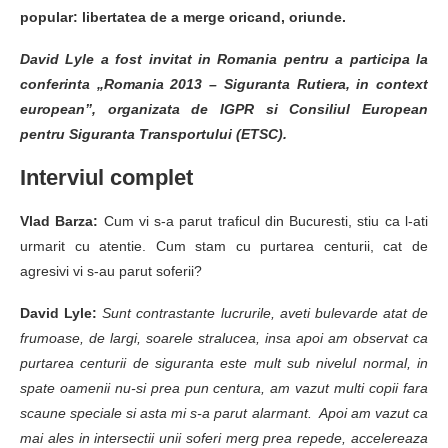
popular: libertatea de a merge oricand, oriunde.
David Lyle a fost invitat in Romania pentru a participa la
conferinta „Romania 2013 – Siguranta Rutiera, in context
european”, organizata de IGPR si Consiliul European
pentru Siguranta Transportului (ETSC).
Interviul complet
Vlad Barza:
Cum vi s-a parut traficul din Bucuresti, stiu ca l-ati
urmarit cu atentie. Cum stam cu purtarea centurii, cat de
agresivi vi s-au parut soferii?
David Lyle:
Sunt contrastante lucrurile, aveti bulevarde atat de
frumoase, de largi, soarele stralucea, insa apoi am observat ca
purtarea centurii de siguranta este mult sub nivelul normal, in
spate oamenii nu-si prea pun centura, am vazut multi copii fara
scaune speciale si asta mi s-a parut alarmant. Apoi am vazut ca
mai ales in intersectii unii soferi merg prea repede, accelereaza