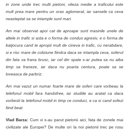
in zone unde trec multi pietoni, viteza medie a traficului este
mult prea mare pentru un oras aglomerat, iar sansele ca ceva
neasteptat sa se intample sunt mari.
Am mai observat apoi cat de aproape sunt masinile unele de
altele in trafic si asta e o forma de condus agresiv, e o forma de
batjocura cand te apropii mult de cineva in trafic, cu nerabdare,
si e risc mare de coliziune fiindca daca se intampla ceva, soferul
din fata va frana brusc, iar cel din spate s-ar putea sa nu aiba
timp sa franeze, iar daca nu poarta centura, poate sa se
loveasca de parbriz.
Am mai vazut un numar foarte mare de soferi care vorbeau la
telefonul mobil fara handsfree, iar studiile au aratat ca daca
vorbesti la telefonul mobil in timp ce conduci, e ca si cand sofezi
fiind beat.
Vlad Barza:
Cum vi s-au parut pietonii aici, fata de zonele mai
civilizate ale Europei? De multe ori la noi pietonii trec pe rosu