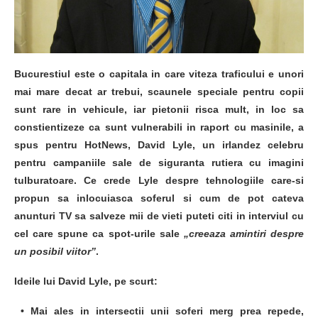
Bucurestiul este o capitala in care viteza traficului e unori
mai mare decat ar trebui, scaunele speciale pentru copii
sunt rare in vehicule, iar pietonii risca mult, in loc sa
constientizeze ca sunt vulnerabili in raport cu masinile, a
spus pentru HotNews, David Lyle, un irlandez celebru
pentru campaniile sale de siguranta rutiera cu imagini
tulburatoare. Ce crede Lyle despre tehnologiile care-si
propun sa inlocuiasca soferul si cum de pot cateva
anunturi TV sa salveze mii de vieti puteti citi in interviul cu
cel care spune ca spot-urile sale
„creeaza amintiri despre
un posibil viitor”
.
Ideile lui David Lyle, pe scurt:
• Mai ales in intersectii unii soferi merg prea repede,