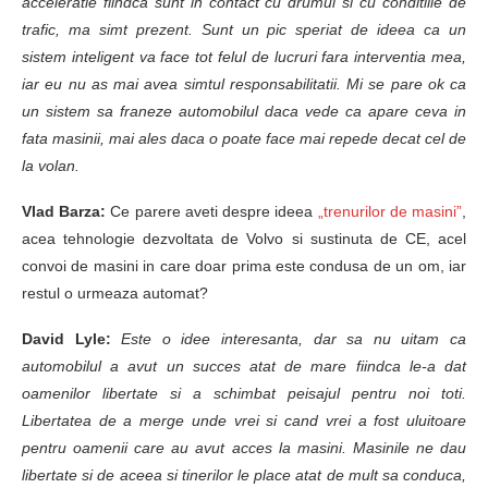
acceleratie fiindca sunt in contact cu drumul si cu conditiile de
trafic, ma simt prezent. Sunt un pic speriat de ideea ca un
sistem inteligent va face tot felul de lucruri fara interventia mea,
iar eu nu as mai avea simtul responsabilitatii. Mi se pare ok ca
un sistem sa franeze automobilul daca vede ca apare ceva in
fata masinii, mai ales daca o poate face mai repede decat cel de
la volan.
Vlad Barza:
Ce parere aveti despre ideea
„trenurilor de masini”
,
acea tehnologie dezvoltata de Volvo si sustinuta de CE, acel
convoi de masini in care doar prima este condusa de un om, iar
restul o urmeaza automat?
David Lyle:
Este o idee interesanta, dar sa nu uitam ca
automobilul a avut un succes atat de mare fiindca le-a dat
oamenilor libertate si a schimbat peisajul pentru noi toti.
Libertatea de a merge unde vrei si cand vrei a fost uluitoare
pentru oamenii care au avut acces la masini. Masinile ne dau
libertate si de aceea si tinerilor le place atat de mult sa conduca,