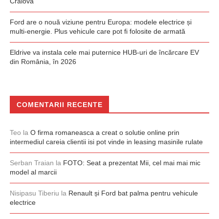
Craiova
Ford are o nouă viziune pentru Europa: modele electrice și
multi-energie. Plus vehicule care pot fi folosite de armată
Eldrive va instala cele mai puternice HUB-uri de încărcare EV
din România, în 2026
COMENTARII RECENTE
Teo
la
O firma romaneasca a creat o solutie online prin
intermediul careia clientii isi pot vinde in leasing masinile rulate
Serban Traian
la
FOTO: Seat a prezentat Mii, cel mai mai mic
model al marcii
Nisipasu Tiberiu
la
Renault și Ford bat palma pentru vehicule
electrice