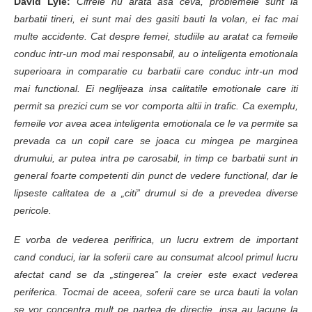
David Lyle:
Cifrele nu arata asa ceva, problemele sunt la
barbatii tineri, ei sunt mai des gasiti bauti la volan, ei fac mai
multe accidente. Cat despre femei, studiile au aratat ca femeile
conduc intr-un mod mai responsabil, au o inteligenta emotionala
superioara in comparatie cu barbatii care conduc intr-un mod
mai functional. Ei neglijeaza insa calitatile emotionale care iti
permit sa prezici cum se vor comporta altii in trafic. Ca exemplu,
femeile vor avea acea inteligenta emotionala ce le va permite sa
prevada ca un copil care se joaca cu mingea pe marginea
drumului, ar putea intra pe carosabil, in timp ce barbatii sunt in
general foarte competenti din punct de vedere functional, dar le
lipseste calitatea de a „citi” drumul si de a prevedea diverse
pericole.
E vorba de vederea perifirica, un lucru extrem de important
cand conduci, iar la soferii care au consumat alcool primul lucru
afectat cand se da „stingerea” la creier este exact vederea
periferica. Tocmai de aceea, soferii care se urca bauti la volan
se vor concentra mult pe partea de directie, insa au lacune la