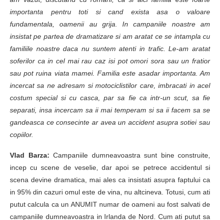
importanta pentru toti si cand exista asa o valoare
fundamentala, oamenii au grija. In campaniile noastre am
insistat pe partea de dramatizare si am aratat ce se intampla cu
familiile noastre daca nu suntem atenti in trafic. Le-am aratat
soferilor ca in cel mai rau caz isi pot omori sora sau un fratior
sau pot ruina viata mamei. Familia este asadar importanta. Am
incercat sa ne adresam si motociclistilor care, imbracati in acel
costum special si cu casca, par sa fie ca intr-un scut, sa fie
separati, insa incercam sa ii mai temperam si sa ii facem sa se
gandeasca ce consecinte ar avea un accident asupra sotiei sau
copiilor.
Vlad Barza:
Campaniile dumneavoastra sunt bine construite,
incep cu scene de veselie, dar apoi se petrece accidentul si
scena devine dramatica, mai ales ca insistati asupra faptului ca
in 95% din cazuri omul este de vina, nu altcineva. Totusi, cum ati
putut calcula ca un ANUMIT numar de oameni au fost salvati de
campaniile dumneavoastra in Irlanda de Nord. Cum ati putut sa