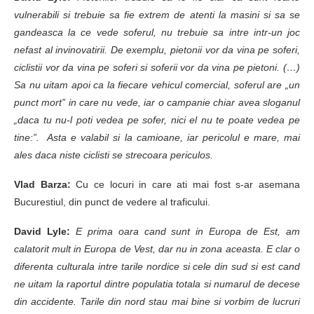
vulnerabili si trebuie sa fie extrem de atenti la masini si sa se
gandeasca la ce vede soferul, nu trebuie sa intre intr-un joc
nefast al invinovatirii. De exemplu, pietonii vor da vina pe soferi,
ciclistii vor da vina pe soferi si soferii vor da vina pe pietoni. (…)
Sa nu uitam apoi ca la fiecare vehicul comercial, soferul are „un
punct mort” in care nu vede, iar o campanie chiar avea sloganul
„daca tu nu-l poti vedea pe sofer, nici el nu te poate vedea pe
tine:”. Asta e valabil si la camioane, iar pericolul e mare, mai
ales daca niste ciclisti se strecoara periculos.
Vlad Barza:
Cu ce locuri in care ati mai fost s-ar asemana
Bucurestiul, din punct de vedere al traficului.
David Lyle:
E prima oara cand sunt in Europa de Est, am
calatorit mult in Europa de Vest, dar nu in zona aceasta. E clar o
diferenta culturala intre tarile nordice si cele din sud si est cand
ne uitam la raportul dintre populatia totala si numarul de decese
din accidente. Tarile din nord stau mai bine si vorbim de lucruri