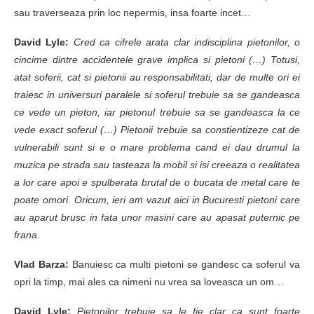
sau traverseaza prin loc nepermis, insa foarte incet…
David Lyle:
Cred ca cifrele arata clar indisciplina pietonilor, o
cincime dintre accidentele grave implica si pietoni (…) Totusi,
atat soferii, cat si pietonii au responsabilitati, dar de multe ori ei
traiesc in universuri paralele si soferul trebuie sa se gandeasca
ce vede un pieton, iar pietonul trebuie sa se gandeasca la ce
vede exact soferul (…) Pietonii trebuie sa constientizeze cat de
vulnerabili sunt si e o mare problema cand ei dau drumul la
muzica pe strada sau tasteaza la mobil si isi creeaza o realitatea
a lor care apoi e spulberata brutal de o bucata de metal care te
poate omori. Oricum, ieri am vazut aici in Bucuresti pietoni care
au aparut brusc in fata unor masini care au apasat puternic pe
frana.
Vlad Barza:
Banuiesc ca multi pietoni se gandesc ca soferul va
opri la timp, mai ales ca nimeni nu vrea sa loveasca un om…
David Lyle:
Pietonilor trebuie sa le fie clar ca sunt foarte