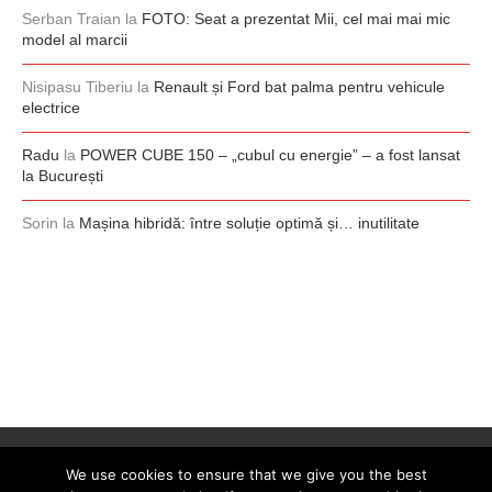
Serban Traian
la
FOTO: Seat a prezentat Mii, cel mai mai mic
model al marcii
Nisipasu Tiberiu
la
Renault și Ford bat palma pentru vehicule
electrice
Radu
la
POWER CUBE 150 – „cubul cu energie” – a fost lansat
la București
Sorin
la
Mașina hibridă: între soluție optimă și… inutilitate
We use cookies to ensure that we give you the best