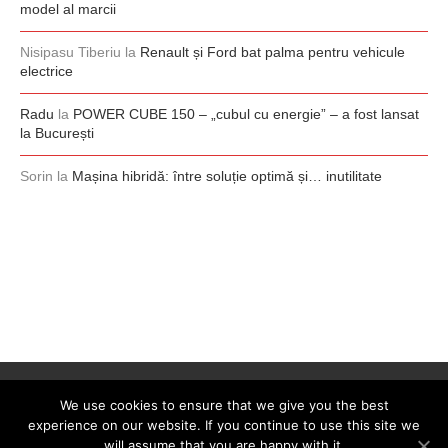
model al marcii
Nisipasu Tiberiu
la
Renault și Ford bat palma pentru vehicule
electrice
Radu
la
POWER CUBE 150 – „cubul cu energie” – a fost lansat
la București
Sorin
la
Mașina hibridă: între soluție optimă și… inutilitate
We use cookies to ensure that we give you the best
experience on our website. If you continue to use this site we
will assume that you are happy with it.