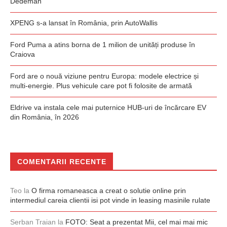
Dedeman
XPENG s-a lansat în România, prin AutoWallis
Ford Puma a atins borna de 1 milion de unități produse în
Craiova
Ford are o nouă viziune pentru Europa: modele electrice și
multi-energie. Plus vehicule care pot fi folosite de armată
Eldrive va instala cele mai puternice HUB-uri de încărcare EV
din România, în 2026
COMENTARII RECENTE
Teo
la
O firma romaneasca a creat o solutie online prin
intermediul careia clientii isi pot vinde in leasing masinile rulate
Serban Traian
la
FOTO: Seat a prezentat Mii, cel mai mai mic