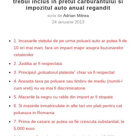
trebui inclus in pretul carburantului si
impozitul auto anual regandit
scris de
Adrian Mitrea
24 ianuarie 2013
1. Incasarile statului de pe urma poluarii auto ar putea fi de
10 ori mai mari, fara un impact major asupra buzunarelor
cetatenilor
2. Justitia ar fi respectata
3. Principiul „poluatorul plateste” chiar va fi respectat
4. Aceasta taxa pe poluare sau timbru de mediu (numiti-l
cum vreti) nu va mai fi discriminatorie
5. Afacerile la negru cu rable din import ar fi stopate
6. Si masinile inmatriculate in alte tari vor plati pentru cat
polueaza in Romania
7. Prima de casare ar putea sa fie crescuta substantial, la
5.000 euro