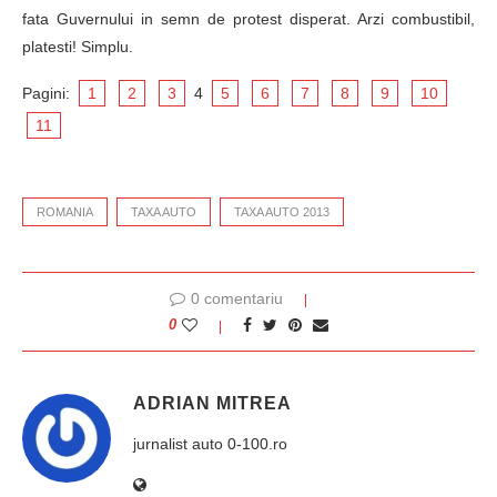
fata Guvernului in semn de protest disperat. Arzi combustibil,
platesti! Simplu.
Pagini:
1
2
3
4
5
6
7
8
9
10
11
ROMANIA
TAXA AUTO
TAXA AUTO 2013
0 comentariu
0
ADRIAN MITREA
jurnalist auto 0-100.ro