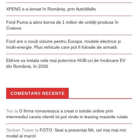
XPENG s-a lansat în România, prin AutoWallis
Ford Puma a atins borna de 1 milion de unități produse în
Craiova
Ford are o nouă viziune pentru Europa: modele electrice și
multi-energie. Plus vehicule care pot fi folosite de armată
Eldrive va instala cele mai puternice HUB-uri de încărcare EV
din România, în 2026
COMENTARII RECENTE
Teo
la
O firma romaneasca a creat o solutie online prin
intermediul careia clientii isi pot vinde in leasing masinile rulate
Serban Traian
la
FOTO: Seat a prezentat Mii, cel mai mai mic
model al marcii