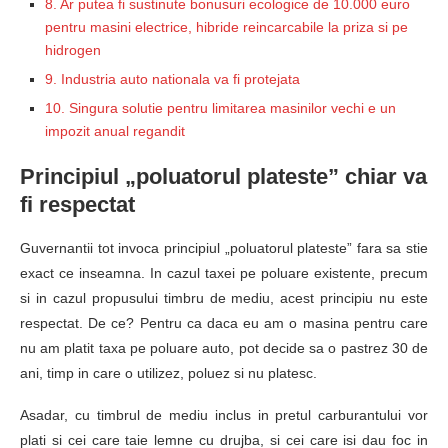
8. Ar putea fi sustinute bonusuri ecologice de 10.000 euro
pentru masini electrice, hibride reincarcabile la priza si pe
hidrogen
9. Industria auto nationala va fi protejata
10. Singura solutie pentru limitarea masinilor vechi e un
impozit anual regandit
Principiul „poluatorul plateste” chiar va
fi respectat
Guvernantii tot invoca principiul „poluatorul plateste” fara sa stie
exact ce inseamna. In cazul taxei pe poluare existente, precum
si in cazul propusului timbru de mediu, acest principiu nu este
respectat. De ce? Pentru ca daca eu am o masina pentru care
nu am platit taxa pe poluare auto, pot decide sa o pastrez 30 de
ani, timp in care o utilizez, poluez si nu platesc.
Asadar, cu timbrul de mediu inclus in pretul carburantului vor
plati si cei care taie lemne cu drujba, si cei care isi dau foc in