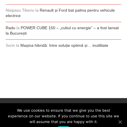
Nisipasu Tiberiu
la
Renault și Ford bat palma pentru vehicule
electrice
Radu
la
POWER CUBE 150 – „cubul cu energie” – a fost lansat
la București
Sorin
la
Mașina hibridă: între soluție optimă și… inutilitate
We use cookies to ensure that we give you the best
experience on our website. If you continue to use this site we
will assume that you are happy with it.