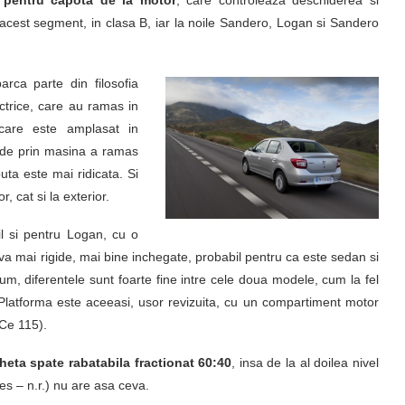
n acest segment, in clasa B, iar la noile Sandero, Logan si Sandero
rca parte din filosofia
trice, care au ramas in
 care este amplasat in
l de prin masina a ramas
uta este mai ridicata. Si
r, cat si la exterior.
 si pentru Logan, cu o
va mai rigide, mai bine inchegate, probabil pentru ca este sedan si
um, diferentele sunt foarte fine intre cele doua modele, cum la fel
Platforma este aceeasi, usor revizuita, cu un compartiment motor
TCe 115).
eta spate rabatabila fractionat 60:40
, insa de la al doilea nivel
es – n.r.) nu are asa ceva.