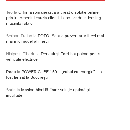
Teo
la
O firma romaneasca a creat o solutie online
prin intermediul careia clientii isi pot vinde in leasing
masinile rulate
Serban Traian
la
FOTO: Seat a prezentat Mii, cel mai
mai mic model al marcii
Nisipasu Tiberiu
la
Renault și Ford bat palma pentru
vehicule electrice
Radu
la
POWER CUBE 150 – „cubul cu energie” – a
fost lansat la București
Sorin
la
Mașina hibridă: între soluție optimă și…
inutilitate