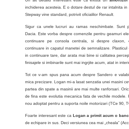
inchiderea acesteia. E o dotare destul de rar intalnita i
Stepway vine standard, potrivit oficialilor Renault.
Sigur ca unele lucruri au ramas neschimbate. Sunt pa
Dacia. Este vorba despre comenzile pentru geamuri elec
continuare pe consola centrala, si despre claxon,
continuare in capatul manetei de semnalizare. Plasticu
in continuare tare, dar arata mai bine si calitatea percep
finisajele si imbinarile sunt mai ingrjite acum, atat in interio
Tot ce v-am spus pana acum despre Sandero e valabil
mica precizare. Logan mi-a lasat senzatia unei masini ce
partea din spate a masinii are mai multe ranforsari. Oric
de fina este evolutia mecanica fata de vechile modele. 
nou adoptat pentru a suporta noile motorizari (TCe 90, 
Foarte interesant este ca
Logan a primit acum o banch
de echipare in sus. Deci versiunea cea mai „cheala” (Acc