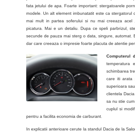
fata jetului de apa. Foarte important: stergatoarele por
modele. Un alt element imbunatatit este ca stergatorul
mai mult in partea soferului si nu mai creeaza acel
picatura. Mai e un detaliu. Dupa ce speli parbrizul, s
secunde de pauza mai sterg o data, singure, automat. E 
dar care creeaza o impresie foarte placuta de atentie pent
Computerul d
temperatura e
schimbarea trep
care iti arata
superioara sau 
clientela Daci
sa nu stie cum
cuplul si modi
pentru a facilita economia de carburant.
In explicatii anterioare cerute la standul Dacia de la Sa