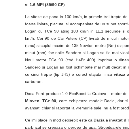
si 1.6 MPI (85/90 CP)
.
La viteze de pana in 100 km/h, in primele trei trepte de
foarte liniara, placuta, si acompaniata de un sunet sporti
Logan cu TCe 90 ating 100 km/h in 11,1 secunde si 
km/h. Cei 90 de Cai Putere (CP) livrati de micul motor
(cmc) si cuplul maxim de 135 Newton-metru (Nm) disponibi
minut (rpm) fac noile Sandero si Logan sa fie mai vioa
Noul motor TCe 90 (cod H4Bt 400) imprima o dinami
Sandero si Logan au fost schimbate mai mult decat in re
cu cinci trepte (tip JH3) e corect etajata, insa
viteza 
carburant.
Daca Ford produce 1.0 EcoBoost la Craiova – motor de ul
Mioveni TCe 90
, care echipeaza modele Dacia, dar si
avansat, chiar si raportat la vremurile sale, nu a fost pro
Ce imi place in mod deosebit este ca
Dacia a invatat din
parbrizul se creeaza o perdea de apa. Stropitoarele imp