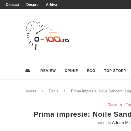
Contact
Despre
Arhiva
REVIEW
OPINIE
ECO
TOP STORY
Acasa
Dacia
Prima impresie: Noile Sandero, Lo
Dacia
Fo
Prima impresie: Noile San
scris de
Adrian Mi