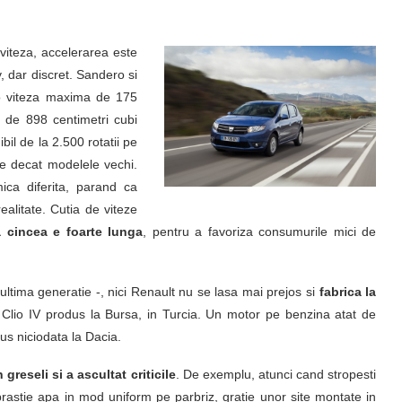
 viteza, accelerarea este
v, dar discret. Sandero si
o viteza maxima de 175
 de 898 centimetri cubi
l de la 2.500 rotatii pe
ie decat modelele vechi.
ca diferita, parand ca
alitate. Cutia de viteze
a cincea e foarte lunga
, pentru a favoriza consumurile mici de
tima generatie -, nici Renault nu se lasa mai prejos si
fabrica la
 Clio IV produs la Bursa, in Turcia. Un motor pe benzina atat de
dus niciodata la Dacia.
 greseli si a ascultat criticile
. De exemplu, atunci cand stropesti
rastie apa in mod uniform pe parbriz, gratie unor site montate in