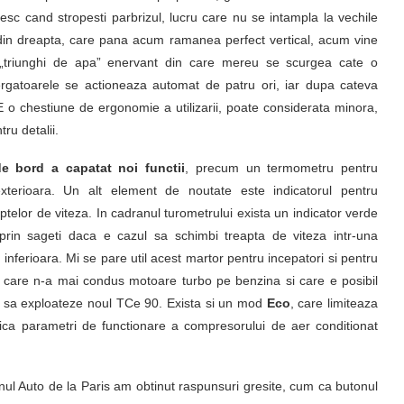
nesc cand stropesti parbrizul, lucru care nu se intampla la vechile
 din dreapta, care pana acum ramanea perfect vertical, acum vine
 „triunghi de apa” enervant din care mereu se scurgea cate o
tergatoarele se actioneaza automat de patru ori, iar dupa cateva
o chestiune de ergonomie a utilizarii, poate considerata minora,
ru detalii.
e bord a capatat noi functii
, precum un termometru pentru
xterioara. Un alt element de noutate este indicatorul pentru
telor de viteza. In cadranul turometrului exista un indicator verde
 prin sageti daca e cazul sa schimbi treapta de viteza intr-una
inferioara. Mi se pare util acest martor pentru incepatori si pentru
a care n-a mai condus motoare turbo pe benzina si care e posibil
 sa exploateze noul TCe 90. Exista si un mod
Eco
, care limiteaza
fica parametri de functionare a compresorului de aer conditionat
lonul Auto de la Paris am obtinut raspunsuri gresite, cum ca butonul