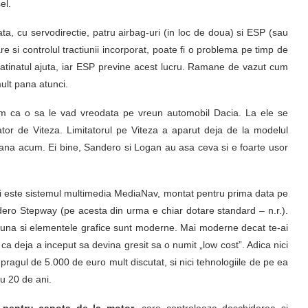
el.
, cu servodirectie, patru airbag-uri (in loc de doua) si ESP (sau
re si controlul tractiunii incorporat, poate fi o problema pe timp de
patinatul ajuta, iar ESP previne acest lucru. Ramane de vazut cum
lt pana atunci.
m ca o sa le vad vreodata pe vreun automobil Dacia. La ele se
tor de Viteza. Limitatorul pe Viteza a aparut deja de la modelul
ana acum. Ei bine, Sandero si Logan au asa ceva si e foarte usor
ri este sistemul multimedia MediaNav, montat pentru prima data pe
ero Stepway (pe acesta din urma e chiar dotare standard – n.r.).
i e buna si elementele grafice sunt moderne. Mai moderne decat te-ai
ca deja a inceput sa devina gresit sa o numit „low cost”. Adica nici
ragul de 5.000 de euro mult discutat, si nici tehnologiile de pe ea
u 20 de ani.
 pentru capota de la motor
, care controleaza deschiderea si