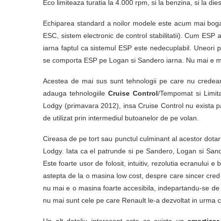
Eco limiteaza turatia la 4.000 rpm, si la benzina, si la dies
Echiparea standard a noilor modele este acum mai bogata
ESC, sistem electronic de control stabilitatii). Cum ESP a
iarna faptul ca sistemul ESP este nedecuplabil. Uneori 
se comporta ESP pe Logan si Sandero iarna. Nu mai e mu
Acestea de mai sus sunt tehnologii pe care nu credea
adauga tehnologiile
Cruise Control
/Tempomat si Limita
Lodgy (primavara 2012), insa Cruise Control nu exista p
de utilizat prin intermediul butoanelor de pe volan.
Cireasa de pe tort sau punctul culminant al acestor dota
Lodgy. Iata ca el patrunde si pe Sandero, Logan si Sand
Este foarte usor de folosit, intuitiv, rezolutia ecranulu
astepta de la o masina low cost, despre care sincer cred 
nu mai e o masina foarte accesibila, indepartandu-se de p
nu mai sunt cele pe care Renault le-a dezvoltat in urma c
Un alt detaliu interesant este ca exista un
amortizor