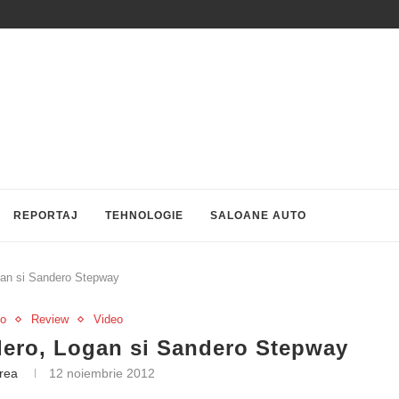
REPORTAJ
TEHNOLOGIE
SALOANE AUTO
gan si Sandero Stepway
to
Review
Video
dero, Logan si Sandero Stepway
trea
12 noiembrie 2012