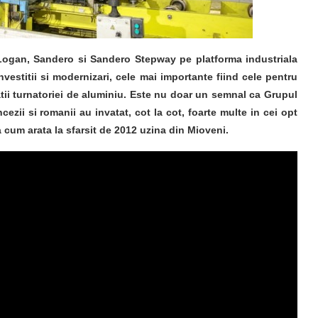
 Logan, Sandero si Sandero Stepway pe platforma industriala
nvestitii si modernizari, cele mai importante fiind cele pentru
ii turnatoriei de aluminiu. Este nu doar un semnal ca Grupul
zii si romanii au invatat, cot la cot, foarte multe in cei opt
a cum arata la sfarsit de 2012 uzina din Mioveni.