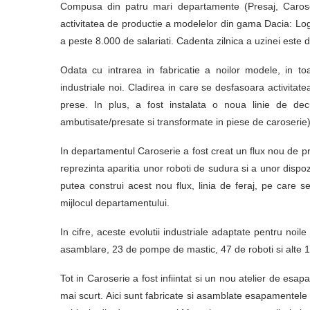
Compusa din patru mari departamente (Presaj, Caroser
activitatea de productie a modelelor din gama Dacia: L
a peste 8.000 de salariati. Cadenta zilnica a uzinei este 
Odata cu intrarea in fabricatie a noilor modele, in toa
industriale noi. Cladirea in care se desfasoara activitat
prese. In plus, a fost instalata o noua linie de decu
ambutisate/presate si transformate in piese de caroserie)
In departamentul Caroserie a fost creat un flux nou de p
reprezinta aparitia unor roboti de sudura si a unor dispozit
putea construi acest nou flux, linia de feraj, pe care s
mijlocul departamentului.
In cifre, aceste evolutii industriale adaptate pentru no
asamblare, 23 de pompe de mastic, 47 de roboti si alte 1
Tot in Caroserie a fost infiintat si un nou atelier de esap
mai scurt. Aici sunt fabricate si asamblate esapamentele