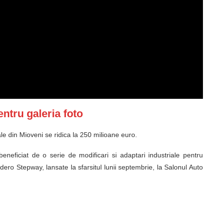
pentru galeria foto
ale din Mioveni se ridica la 250 milioane euro.
neficiat de o serie de modificari si adaptari industriale pentru
dero Stepway, lansate la sfarsitul lunii septembrie, la Salonul Auto