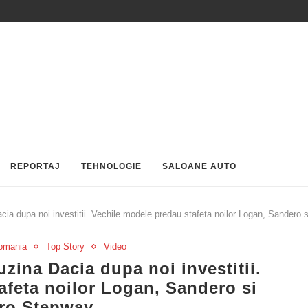
REPORTAJ
TEHNOLOGIE
SALOANE AUTO
a dupa noi investitii. Vechile modele predau stafeta noilor Logan, Sandero
omania
Top Story
Video
ina Dacia dupa noi investitii.
afeta noilor Logan, Sandero si
ro Stepway