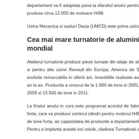
departament va fi adaptata pana la sfarsitul anului pentr
produse circa 12.000 de motoare H4Bt.
Uzina Mecanica si sasiuri Dacia (UMCD) este prima uzina
Cea mai mare turnatorie de aluminiu
mondial
Atelierul turnatorie produce piese turnate din aliaje de a
si pentru alte uzine Renault din Europa, America de Su
evolutie remarcabila in ultimii ani. Investitiile realizate 
an la an. Productia a crescut de la 1.000 de tone in 2001
2009 si 13.500 de tone in 2011.
La finalul anului in curs este programat acordul de fab
forta, care va produce carterul cilindri pentru motorul H4
de tone forta, iar capacitatea de productie a departament
Pentru a implanta aceste noi celule, cladirea Turnatoriei 