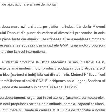
l de aprovizionare a liniei de montaj.
doua mare uzina situata pe platforma industriala de la Mioveni
lui Renault din punct de vedere al diversitatii proceselor. In cele
e piese brute din aluminiu, se uzineaza si se asambleaza motoare
 preseaza si se sudeaza osii si cadrele GMP (grup moto-propulsor)
e uzine la nivel international.
 intrat in productie la Uzina Mecanica si sasiuri Dacia: H4Bt,
te cel mai modern motor produs vreodata in judetul Arges: are 3
 bloc (carterul cilindri) fabricat din aluminiu. Motorul H4Bt va fi cel
tere/cilindree si emisii CO2. El echipeaza noile Logan, Sandero si
 unde este montat sub capota lui Renault Clio IV.
ou departament, organizat in trei ateliere (asamblarea motoarelor,
in noul propulsor (carterul de distributie, semela, capacul chiulasa,
) sunt turnate si uzinate in cadrul UMCD. Linia de fabricatie a noului