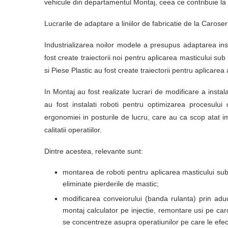
vehicule din departamentul Montaj, ceea ce contribuie la op
Lucrarile de adaptare a liniilor de fabricatie de la Carose
Industrializarea noilor modele a presupus adaptarea instal
fost create traiectorii noi pentru aplicarea masticului sub
si Piese Plastic au fost create traiectorii pentru aplicarea a
In Montaj au fost realizate lucrari de modificare a instal
au fost instalati roboti pentru optimizarea procesului 
ergonomiei in posturile de lucru, care au ca scop atat im
calitatii operatiilor.
Dintre acestea, relevante sunt:
montarea de roboti pentru aplicarea masticului sub 
eliminate pierderile de mastic;
modificarea conveiorului (banda rulanta) prin adu
montaj calculator pe injectie, remontare usi pe car
se concentreze asupra operatiunilor pe care le efe