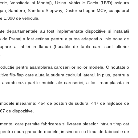
ie, Vopsitorie si Montaj), Uzina Vehicule Dacia (UVD) asigura
ogan, Sandero, Sandero Stepway, Duster si Logan MCV, cu ajutorul
de 1.390 de vehicule.
te departamentele au fost implementate dispozitive si instalatii
ea de Presaj a fost extinsa pentru a putea adaposti o linie noua de
pare a tablei in flanuri (bucatile de tabla care sunt ulterior
.
roductie pentru asamblarea caroseriilor noilor modele. O noutate o
ive flip-flap care ajuta la sudura cadrului lateral. In plus, pentru a
e asambleaza partile mobile ale caroseriei, a fost reamplasata in
ile modele inseamna: 464 de posturi de sudura, 447 de mijloace de
67 de dispozitive.
amente, care permite fabricarea si livrarea pieselor intr-un timp cat
 pentru noua gama de modele, in sincron cu filmul de fabricatie de