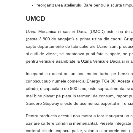
reorganizarea atelierului Bare pentru a scurta timpu
UMCD
Uzina Mecanica si sasiuri Dacia (UMCD) este cea de-a 
(peste 3.800 de angajati) si prima uzina din cadrul Grupu
sapte departamente de fabricatie ale Uzinei sunt produs
si cutii de viteze, se monteaza punti fata si spate, se
pentru vehicule asamblate la Uzina Vehicule Dacia si in alt
Incepand cu acest an un nou motor turbo pe benzina a
cunoscut sub numele comercial Energy TCe 90. Acesta es
cilindri, o capacitate de 900 cmc, este supraalimentat si cu
mai bine plasat pe piata in termeni de consum, raport pu
Sandero Stepway si este de asemenea exportat in Turcia,
Pentru productia acestui nou motor a fost inaugurat un n
uzinare cartere cilindri si mentenanta). Piesele integrate 
carterul cilindri, capacul palier, volanta si arborele cotit