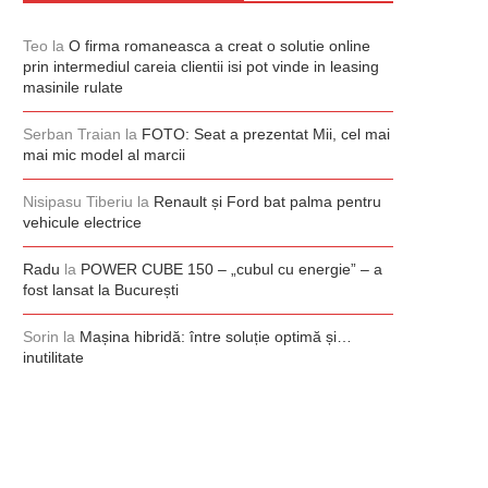
Teo
la
O firma romaneasca a creat o solutie online
prin intermediul careia clientii isi pot vinde in leasing
masinile rulate
Serban Traian
la
FOTO: Seat a prezentat Mii, cel mai
mai mic model al marcii
Nisipasu Tiberiu
la
Renault și Ford bat palma pentru
vehicule electrice
Radu
la
POWER CUBE 150 – „cubul cu energie” – a
fost lansat la București
Sorin
la
Mașina hibridă: între soluție optimă și…
inutilitate