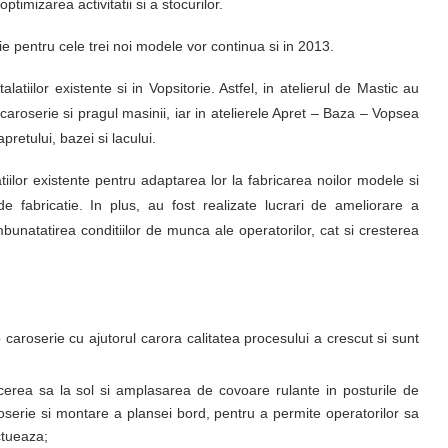
timizarea activitatii si a stocurilor.
rie pentru cele trei noi modele vor continua si in 2013.
atiilor existente si in Vopsitorie. Astfel, in atelierul de Mastic au
 caroserie si pragul masinii, iar in atelierele Apret – Baza – Vopsea
pretului, bazei si lacului.
atiilor existente pentru adaptarea lor la fabricarea noilor modele si
de fabricatie. In plus, au fost realizate lucrari de ameliorare a
bunatatirea conditiilor de munca ale operatorilor, cat si cresterea
caroserie cu ajutorul carora calitatea procesului a crescut si sunt
cerea sa la sol si amplasarea de covoare rulante in posturile de
oserie si montare a plansei bord, pentru a permite operatorilor sa
ctueaza;