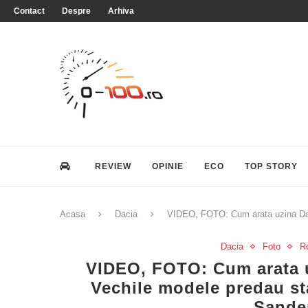
Contact
Despre
Arhiva
REVIEW
OPINIE
ECO
TOP STORY
Acasa
Dacia
VIDEO, FOTO: Cum arata uzina Daci
Dacia
Foto
R
VIDEO, FOTO: Cum arata uz
Vechile modele predau st
Sande