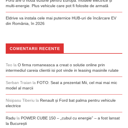
Ford are o nouă viziune pentru Europa: modele electrice și
multi-energie. Plus vehicule care pot fi folosite de armată
Eldrive va instala cele mai puternice HUB-uri de încărcare EV
din România, în 2026
COMENTARII RECENTE
Teo
la
O firma romaneasca a creat o solutie online prin
intermediul careia clientii isi pot vinde in leasing masinile rulate
Serban Traian
la
FOTO: Seat a prezentat Mii, cel mai mai mic
model al marcii
Nisipasu Tiberiu
la
Renault și Ford bat palma pentru vehicule
electrice
Radu
la
POWER CUBE 150 – „cubul cu energie” – a fost lansat
la București