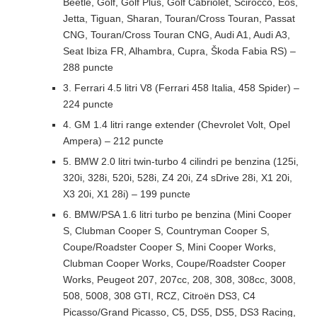
Beetle, Golf, Golf Plus, Golf Cabriolet, Scirocco, Eos,
Jetta, Tiguan, Sharan, Touran/Cross Touran, Passat
CNG, Touran/Cross Touran CNG, Audi A1, Audi A3,
Seat Ibiza FR, Alhambra, Cupra, Škoda Fabia RS) –
288 puncte
3. Ferrari 4.5 litri V8 (Ferrari 458 Italia, 458 Spider) –
224 puncte
4. GM 1.4 litri range extender (Chevrolet Volt, Opel
Ampera) – 212 puncte
5. BMW 2.0 litri twin-turbo 4 cilindri pe benzina (125i,
320i, 328i, 520i, 528i, Z4 20i, Z4 sDrive 28i, X1 20i,
X3 20i, X1 28i) – 199 puncte
6. BMW/PSA 1.6 litri turbo pe benzina (Mini Cooper
S, Clubman Cooper S, Countryman Cooper S,
Coupe/Roadster Cooper S, Mini Cooper Works,
Clubman Cooper Works, Coupe/Roadster Cooper
Works, Peugeot 207, 207cc, 208, 308, 308cc, 3008,
508, 5008, 308 GTI, RCZ, Citroën DS3, C4
Picasso/Grand Picasso, C5, DS5, DS5, DS3 Racing,