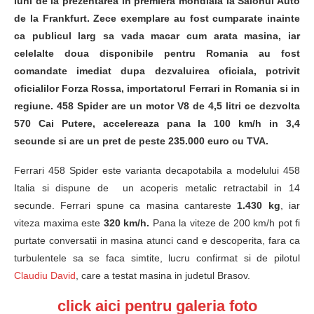
luni de la prezentarea in premiera mondiala la Salonul Auto
de la Frankfurt. Zece exemplare au fost cumparate inainte
ca publicul larg sa vada macar cum arata masina, iar
celelalte doua disponibile pentru Romania au fost
comandate imediat dupa dezvaluirea oficiala, potrivit
oficialilor Forza Rossa, importatorul Ferrari in Romania si in
regiune. 458 Spider are un motor V8 de 4,5 litri ce dezvolta
570 Cai Putere, accelereaza pana la 100 km/h in 3,4
secunde si are un pret de peste 235.000 euro cu TVA.
Ferrari 458 Spider este varianta decapotabila a modelului 458
Italia si dispune de un acoperis metalic retractabil in 14
secunde. Ferrari spune ca masina cantareste
1.430 kg
, iar
viteza maxima este
320 km/h.
Pana la viteze de 200 km/h pot fi
purtate conversatii in masina atunci cand e descoperita, fara ca
turbulentele sa se faca simtite, lucru confirmat si de pilotul
Claudiu David
, care a testat masina in judetul Brasov.
click aici pentru galeria foto