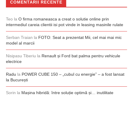
COMENTARII RECENTE
Teo
la
O firma romaneasca a creat o solutie online prin
intermediul careia clientii isi pot vinde in leasing masinile rulate
Serban Traian
la
FOTO: Seat a prezentat Mii, cel mai mai mic
model al marcii
Nisipasu Tiberiu
la
Renault și Ford bat palma pentru vehicule
electrice
Radu
la
POWER CUBE 150 – „cubul cu energie” – a fost lansat
la București
Sorin
la
Mașina hibridă: între soluție optimă și… inutilitate