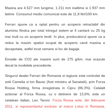
Masina are 4.527 mm lungime, 1.211 mm inaltime si 1.937 mm
latime. Consumul mediu comunicat este de 11,8 litri/100 km.
Ferrari spune ca a optat pentru un acoperis retractabil din
aluminiu fiindca per total intregul sistem ar fi cantarit cu 25 kg
mai mult cu un acoperis textil. In plus, producatorul spune ca a
redus la maxim spatiul ocupat de acoperis cand masina e
decapotata, astfel incat ramane si loc de bagaje.
Emisiile de CO2 ale masinii sunt de 275 g/km, mai scazute
decat la modelele precedente.
Singurul dealer Ferrari din Romania si regiune este controlat de
sotii Camelia si Ion Bazac (fost ministru al Sanatatii), prin Forza
Rossa Holding, firma inregistrata in Cipru (86,3%). Celalalt
actionar al Forza Rossa, cu o detinere de 13,6%, este un
cetatean italian, Leo Taroni.
Forza Rossa este, din februarie
2011, si reprezentantul exclusiv al marcii Lotus in Romania,